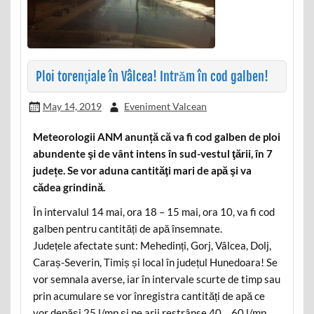
Ploi torenţiale în Vâlcea! Intrăm în cod galben!
May 14, 2019
Eveniment Valcean
Meteorologii ANM anunță că va fi cod galben de ploi
abundente şi de vânt intens în sud-vestul ţării, în 7
județe. Se vor aduna cantităţi mari de apă şi va
cădea grindină.
În intervalul 14 mai, ora 18 – 15 mai, ora 10, va fi cod
galben pentru cantități de apă însemnate.
Județele afectate sunt: Mehedinți, Gorj, Vâlcea, Dolj,
Caraș-Severin, Timiș și local în județul Hunedoara! Se
vor semnala averse, iar în intervale scurte de timp sau
prin acumulare se vor înregistra cantități de apă ce
vor depăși 25 l/mp și pe arii restrânse 40… 60 l/mp.