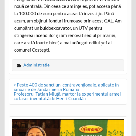
nouă centrală. Din ceea ce am înţeles, pot accesa până
la 100.000 de euro pentru această investiţie. Până
acum, am obţinut fonduri frumoase prin acest GAL. Am
cumpărat un buldoexcavator, un UTV pentru
stingerea incendiilor şi am renovat sediul primăriei,
care arată foarte bine”, a mai adăugat edilul şef al
comunei Costeşti.
Administratie
Post
« Peste 400 de sancțiuni contravenționale, aplicate în
navigation
ianuarie de Jandarmeria Română
Profesorul Tatian Miuţă, martor la experimentul armei
cu laser inventată de Henri Coandă »