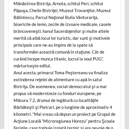
Mănăstirea Bistriţa, Arnota, schitul Peri, schitul
Păpuşa, Cheile Bistriţei, Muzeul Trovanţilor, Muzeul
Bălintescu, Parcul Naţional Buila Vânturariţa,
bisericile de lemn, zecile de izvoare medicale, casele
brâncoveneşti, hanul Sacerdoţenilor şi multe altele
merită să aibă locul lor turistic, dar sunt şi motivele
principale care ne-au împins de la spate să
transformăm această comună în staţiune. Cât de
curând începe munca titanic, lucrul la noul PUG”,
mărturiseşte edilul.
Anul acesta, primarul Toma Peştereanu va finaliza
extinderea reţelei de alimentare cu apă în satul
Bistriţa. De asemenea, social-democratul şi-a mai
propus să modernizeze cu fonduri europene, pe
Măsura 7.2, drumul de legătură cu localităţile
Bărbăteşti şi Pietrari, pe o lungime de aproximativ 4
kilometri. “Mai vreau să depun un proiect pe Grupul de
Acţiune Locală “Microregiunea Horezu” pentru Şcoala
Ferigile, care trebuie izolată termic şi are nevoie de o