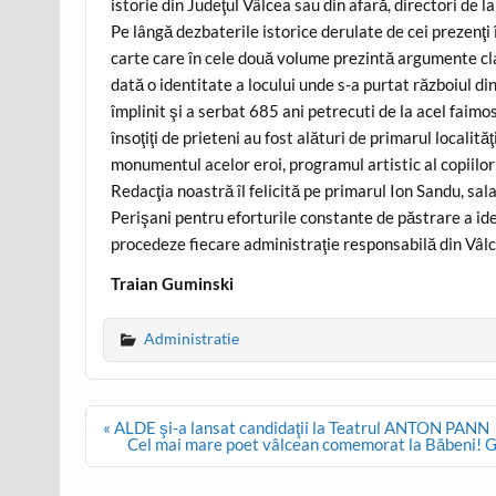
istorie din Judeţul Vâlcea sau din afară, directori de l
Pe lângă dezbaterile istorice derulate de cei prezenţi
carte care în cele două volume prezintă argumente clar
dată o identitate a locului unde s-a purtat războiul 
împlinit şi a serbat 685 ani petrecuti de la acel faimos
însoţiţi de prieteni au fost alături de primarul localit
monumentul acelor eroi, programul artistic al copiilor d
Redacţia noastră îl felicită pe primarul Ion Sandu, salari
Perişani pentru eforturile constante de păstrare a ide
procedeze fiecare administraţie responsabilă din Vâlc
Traian Guminski
Administratie
Post
« ALDE şi-a lansat candidaţii la Teatrul ANTON PANN
navigation
Cel mai mare poet vâlcean comemorat la Băbeni! Ge