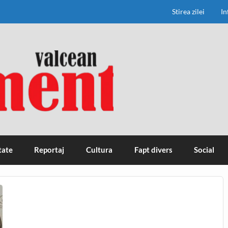
Stirea zilei
In
tate
Reportaj
Cultura
Fapt divers
Social