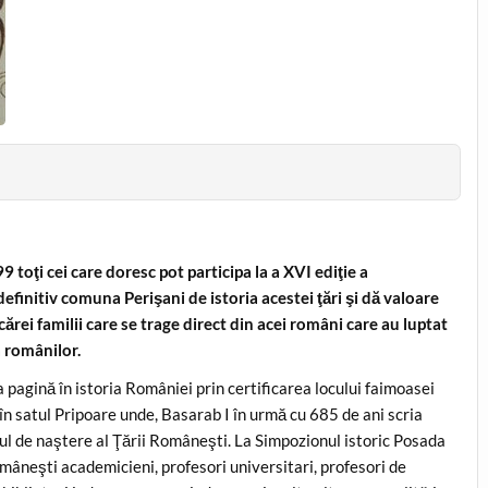
toţi cei care doresc pot participa la a XVI ediţie a
finitiv comuna Perişani de istoria acestei ţări şi dă valoare
ecărei familii care se trage direct din acei români care au luptat
 românilor.
ua pagină în istoria României prin certificarea locului faimoasei
a în satul Pripoare unde, Basarab I în urmă cu 685 de ani scria
ul de naştere al Ţării Româneşti. La Simpozionul istoric Posada
omâneşti academicieni, profesori universitari, profesori de