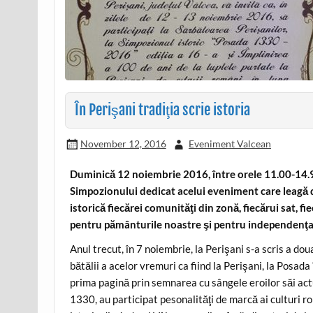
În Perişani tradiţia scrie istoria
November 12, 2016
Eveniment Valcean
Duminică 12 noiembrie 2016, între orele 11.00-14.99 
Simpozionului dedicat acelui eveniment care leagă de
istorică fiecărei comunităţi din zonă, fiecărui sat, fi
pentru pământurile noastre şi pentru independenţa
Anul trecut, în 7 noiembrie, la Perişani s-a scris a do
bătălii a acelor vremuri ca fiind la Perişani, la Posad
prima pagină prin semnarea cu sângele eroilor săi act
1330, au participat pesonalităţi de marcă ai culturi r