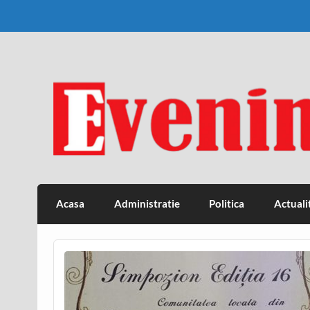
Skip
to
content
Eveniment Valcean
Acasa
Administratie
Politica
Actuali