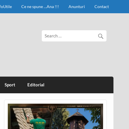
foUtile
Ce ne spune …Ana !!!
Anunturi
Contact
Sport
Editorial