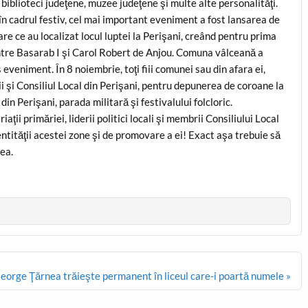
a biblioteci judeţene, muzee judeţene şi multe alte personalităţi.
 în cadrul festiv, cel mai important eveniment a fost lansarea de
e ce au localizat locul luptei la Perişani, creând pentru prima
dintre Basarab I şi Carol Robert de Anjou. Comuna vâlceană a
 eveniment. În 8 noiembrie, toţi fiii comunei sau din afara ei,
ăţii şi Consiliul Local din Perişani, pentru depunerea de coroane la
in Perişani, parada militară şi festivalului folcloric.
aţii primăriei, liderii politici locali şi membrii Consiliului Local
ntităţii acestei zone şi de promovare a ei! Exact aşa trebuie să
ea.
orge Ţărnea trăieşte permanent în liceul care-i poartă numele »