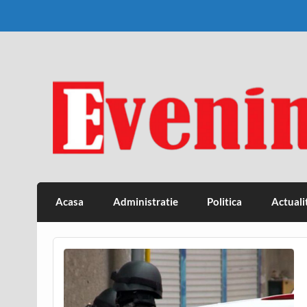
Skip
to
content
Eveniment Valcean
Acasa
Administratie
Politica
Actuali