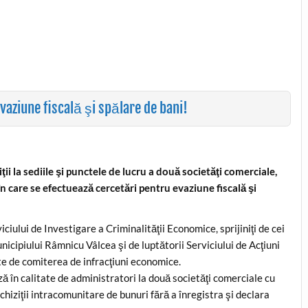
evaziune fiscală şi spălare de bani!
ţii la sediile şi punctele de lucru a două societăţi comerciale,
în care se efectuează cercetări pentru evaziune fiscală şi
iciului de Investigare a Criminalităţii Economice, sprijiniţi de cei
unicipiului Râmnicu Vâlcea şi de luptătorii Serviciului de Acţiuni
te de comiterea de infracţiuni economice.
ză în calitate de administratori la două societăţi comerciale cu
achiziţii intracomunitare de bunuri fără a înregistra şi declara