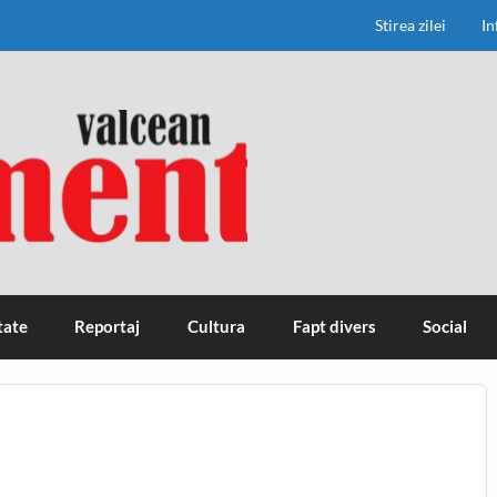
Stirea zilei
In
tate
Reportaj
Cultura
Fapt divers
Social