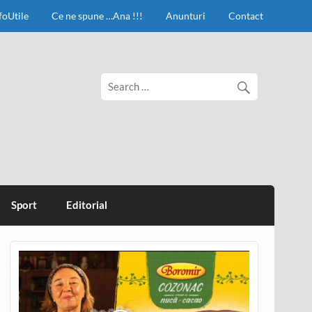
foUtile
Ce ne spune …Ana !!!
Anunturi
Contact
Sport
Editorial