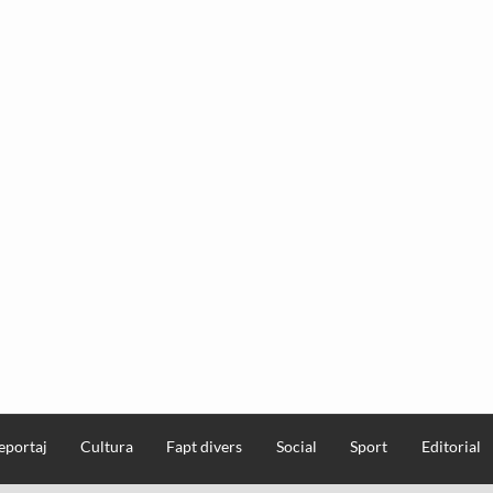
eportaj
Cultura
Fapt divers
Social
Sport
Editorial