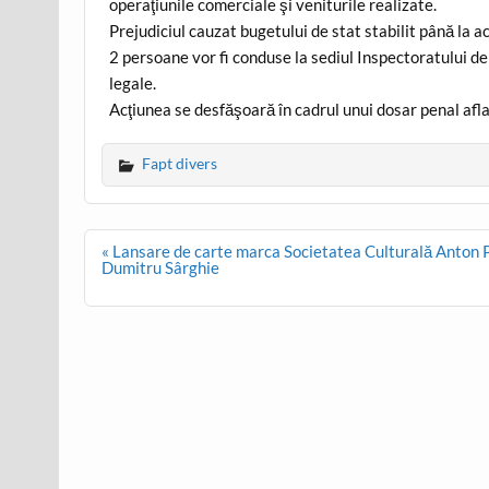
operaţiunile comerciale şi veniturile realizate.
Prejudiciul cauzat bugetului de stat stabilit până la
2 persoane vor fi conduse la sediul Inspectoratului de
legale.
Acţiunea se desfăşoară în cadrul unui dosar penal afl
Fapt divers
Post
« Lansare de carte marca Societatea Culturală Anton P
navigation
Dumitru Sârghie