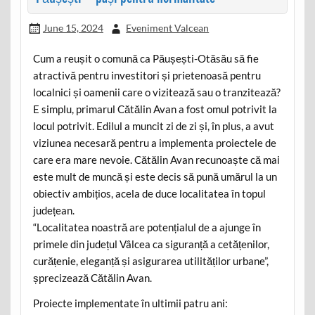
June 15, 2024
Eveniment Valcean
Cum a reușit o comună ca Păușești-Otăsău să fie
atractivă pentru investitori și prietenoasă pentru
localnici și oamenii care o vizitează sau o tranzitează?
E simplu, primarul Cătălin Avan a fost omul potrivit la
locul potrivit. Edilul a muncit zi de zi și, în plus, a avut
viziunea necesară pentru a implementa proiectele de
care era mare nevoie. Cătălin Avan recunoaște că mai
este mult de muncă și este decis să pună umărul la un
obiectiv ambițios, acela de duce localitatea în topul
județean.
“Localitatea noastră are potențialul de a ajunge în
primele din județul Vâlcea ca siguranță a cetățenilor,
curățenie, eleganță și asigurarea utilităților urbane”,
șprecizează Cătălin Avan.
Proiecte implementate în ultimii patru ani: