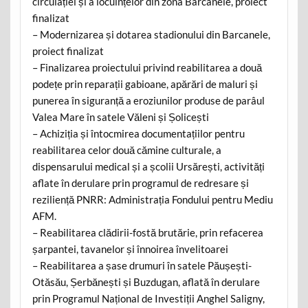
circulației și a locuințelor din zona Barcanele, proiect
finalizat
– Modernizarea și dotarea stadionului din Barcanele,
proiect finalizat
– Finalizarea proiectului privind reabilitarea a două
podețe prin reparații gabioane, apărări de maluri și
punerea în siguranță a eroziunilor produse de parâul
Valea Mare în satele Văleni și Șolicești
– Achiziția și întocmirea documentațiilor pentru
reabilitarea celor două cămine culturale, a
dispensarului medical și a școlii Ursărești, activități
aflate în derulare prin programul de redresare și
reziliență PNRR: Administrația Fondului pentru Mediu
AFM.
– Reabilitarea clădirii-fostă brutărie, prin refacerea
șarpantei, tavanelor și înnoirea învelitoarei
– Reabilitarea a șase drumuri în satele Păușești-
Otăsău, Șerbănești și Buzdugan, aflată în derulare
prin Programul Național de Investiții Anghel Saligny,