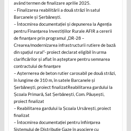
având termen de finalizare aprilie 2025.
– Finalizarea reabilitării a două străzi în satul
Barcanele și Șerbănești.
– Întocmirea documentației și depunerea la Agenția
pentru Finanțarea Investițiilor Rurale AFIR a cererii
de finanțare prin programul „DR-28 –
Crearea/modernizarea infrastructurii rutiere de bază
din spațiul rural“- proiect declarat eligibil în urma
clarificărilor și aflat în așteptare pentru semnarea
contractului de finanțare
– Așternerea de beton rutier carosabil pe două străzi,
în lungime de 310 m, în satele Barcanele și
Șerbănești, proiect finalizatReabilitarea gardului la
Școala Primară, Sat Șerbănești, Com. Păușești,
proiect finalizat
– Reabilitarea gardului la Școala Ursărești, proiect
finalizat
– Întocmirea documentației pentru înființarea
Sistemului de Distribuție Gaze în asociere cu