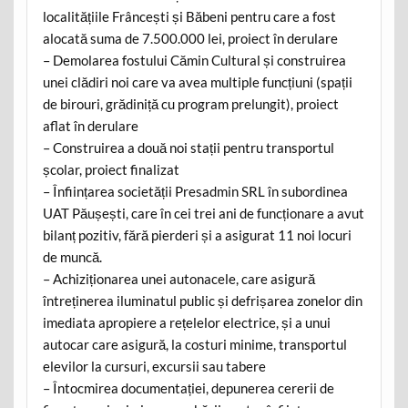
localitățiile Frâncești și Băbeni pentru care a fost
alocată suma de 7.500.000 lei, proiect în derulare
– Demolarea fostului Cămin Cultural și construirea
unei clădiri noi care va avea multiple funcțiuni (spații
de birouri, grădiniță cu program prelungit), proiect
aflat în derulare
– Construirea a două noi stații pentru transportul
școlar, proiect finalizat
– Înființarea societății Presadmin SRL în subordinea
UAT Păușești, care în cei trei ani de funcționare a avut
bilanț pozitiv, fără pierderi și a asigurat 11 noi locuri
de muncă.
– Achiziționarea unei autonacele, care asigură
întreținerea iluminatul public și defrișarea zonelor din
imediata apropiere a rețelelor electrice, și a unui
autocar care asigură, la costuri minime, transportul
elevilor la cursuri, excursii sau tabere
– Întocmirea documentației, depunerea cererii de