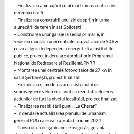
– Finalizarea amenajării celui mai frumos centru civic
din zona rurală
– Finalizarea construirii unui zid de sprijn în urma
alunecării de teren în sat Șolicești
– Construirea unor garaje la sediul primărie, în
vederea montării unei centrale fotovoltaice de 90 kw
ce va asigura independența energetică a instituțiilor
publice, proiect în derulare aprobat prin Programul
Național de Redresare și Reziliență PNRR
– Montarea unei centrale fotovoltaice de 27 kw în
satul Șerbănești, proiect finalizat
– Extinderea și modernizarea sistemului de
supraveghere video ce a avut ca rezultat reducerea
acțiunilor de furt la nivelul localității, proiect finalizat
– Finalizarea reabilitării punții ,,La Cheran”
– În derulare actualizarea planului de urbanism
general PUG care va fi aprobat în iunie 2024
– Construirea de gabioane ce asigură siguranța