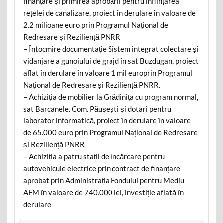
finanțare și primirea aprobării pentru înființarea
rețelei de canalizare, proiect în derulare în valoare de
2.2 milioane euro prin Programul Național de
Redresare și Reziliență PNRR
– Întocmire documentație Sistem integrat colectare și
vidanjare a gunoiului de grajd în sat Buzdugan, proiect
aflat în derulare în valoare 1 mil europrin Programul
Național de Redresare și Reziliență PNRR.
– Achiziția de mobilier la Grădinița cu program normal,
sat Barcanele, Com. Păușești și dotari pentru
laborator informatică, proiect în derulare în valoare
de 65.000 euro prin Programul Național de Redresare
și Reziliență PNRR
– Achiziția a patru stații de încărcare pentru
autovehicule electrice prin contract de finanțare
aprobat prin Administrația Fondului pentru Mediu
AFM în valoare de 740.000 lei, investiție aflată în
derulare