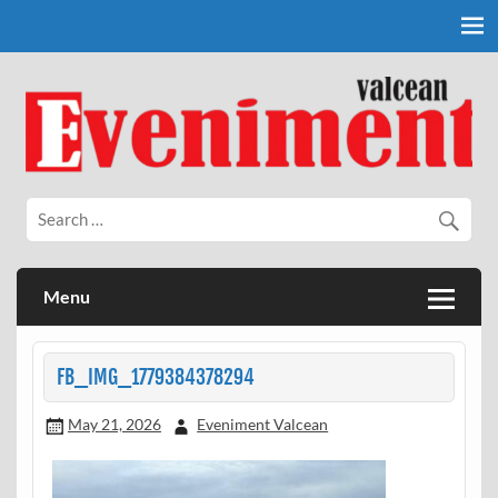
Skip
to
content
Eveniment Valcean
Menu
FB_IMG_1779384378294
May 21, 2026
Eveniment Valcean