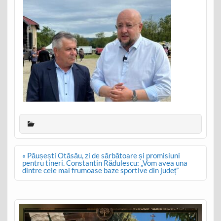
Post
« Păușești Otăsău, zi de sărbătoare și promisiuni
navigation
pentru tineri. Constantin Rădulescu: „Vom avea una
dintre cele mai frumoase baze sportive din județ”