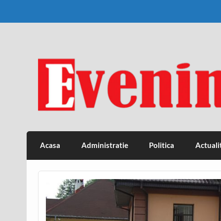
Skip
to
content
Eveniment Valcean
Acasa
Administratie
Politica
Actuali