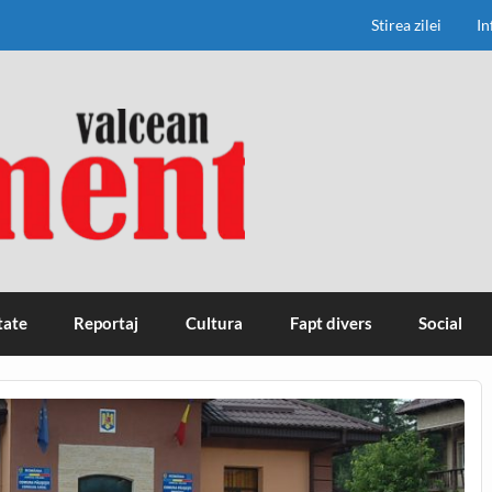
Stirea zilei
In
tate
Reportaj
Cultura
Fapt divers
Social