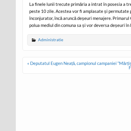
La finele lunii trecute primăria a intrat în posesia a
peste 10 zile. Acestea vor fi amplasate și permutate pe
înconjurator, încă aruncă deșeuri menajere. Primarul 
polua mediul din comuna sa și vor deversa deșeuri în l
Administratie
Post
« Deputatul Eugen Neață, campionul campaniei “Mărțiș
navigation
F