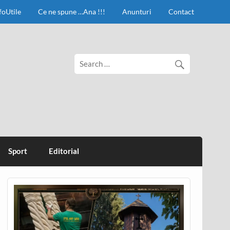
foUtile
Ce ne spune …Ana !!!
Anunturi
Contact
Sport
Editorial