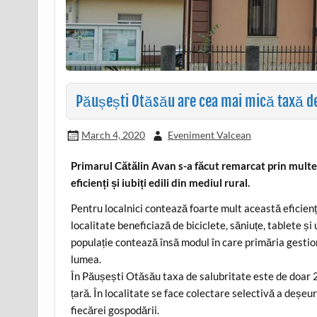
Păușești Otăsău are cea mai mică taxă de 
March 4, 2020
Eveniment Valcean
Primarul Cătălin Avan s-a făcut remarcat prin multe 
eficienți și iubiți edili din mediul rural.
Pentru localnici contează foarte mult această eficiență,
localitate beneficiază de biciclete, săniuțe, tablete și
populație contează însă modul în care primăria gestion
lumea.
În Păușești Otăsău taxa de salubritate este de doar 2,
țară. În localitate se face colectare selectivă a deșeur
fiecărei gospodării.