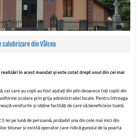
salubrizare din Vâlcea
realizări în acest mandat și este cotat drept unul din cei mai
 cei care au copii au fost ajutați din plin deoarece toți copiii din
 uniforme școlare prin grija administrației locale. Pentru întreaga
ează veniturile și obține faclități de care să beneficieze toată
5 lei pe lună de persoană, probabil una din cele mai mici din
ilor bilunar și există operator care ridică gunoiul de la poarta