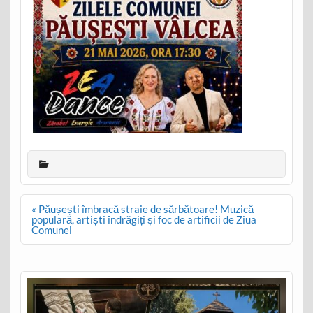
Post
« Păușești îmbracă straie de sărbătoare! Muzică
navigation
populară, artiști îndrăgiți și foc de artificii de Ziua
Comunei