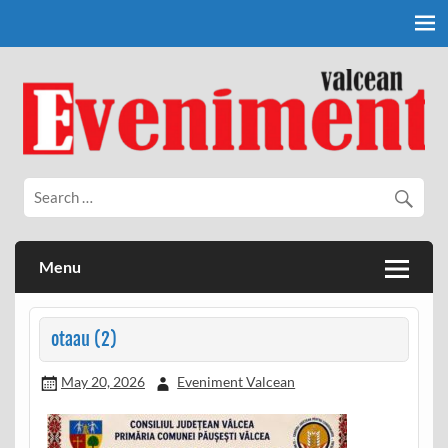
Skip
to
content
Eveniment Valcean
Menu
otaau (2)
May 20, 2026
Eveniment Valcean