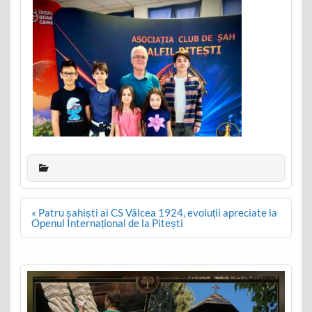
Post
« Patru șahiști ai CS Vâlcea 1924, evoluții apreciate la
navigation
Openul Internațional de la Pitești