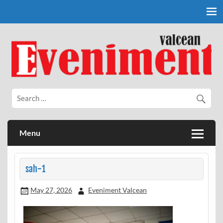
Skip
to
content
Eveniment Valcean
Menu
sah-1
May 27, 2026
Eveniment Valcean