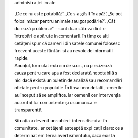
administrației locale.
„De ce nu este potabilă?”, „Ce s-a găsit în apă?”, „Se pot
folosi măcar pentru animale sau gospodărie?”, „Cât
durează problema?” – sunt doar câteva dintre
întrebările apărute în comentarii, în timp ce alți
cetățeni spun că oamenii din satele comunei folosesc
frecvent aceste fântâni și au nevoie de informații
rapide.
Anunțul, formulat extrem de scurt, nu precizează
cauza pentru care apa a fost declarată nepotabilă și
nici dacă există un buletin de analiză sau recomandări
oficiale pentru populație. În lipsa unor detalii, temerile
au început să se amplifice, iar oamenii cer intervenția
autorităților competente și o comunicare
transparentă.
Situația a devenit un subiect intens discutat în
comunitate, iar cetățenii așteaptă explicații clare: ce a
determinat emiterea avertismentului, dacă există