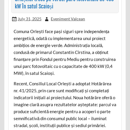
kW în satul Scaioși
July 31, 2025
Eveniment Valcean
Comuna Orlești face pași siguri spre independența
energetică, odată cu implementarea unui proiect
ambițios de energie verde. Administrația locală,
condusă de primarul Constantin Cîrstina, a obținut
finanțare prin Fondul pentru Mediu pentru construirea
unui parc fotovoltaic cu o capacitate de 400 kW (0,4
MW), în satul Scaioși.
Recent, Consiliul Local Orlești a adoptat Hotărârea
nr. 41/2025, prin care sunt modificați și completați
indicatorii inițiali ai proiectului. Noua hotărâre oferă o
imagine clară asupra rezultatelor așteptate: parcul va
produce suficientă energie pentru a acoperi o parte
semnificativă din consumul public local – iluminat
stradal, școli, instituții publice și sediul primăriei.