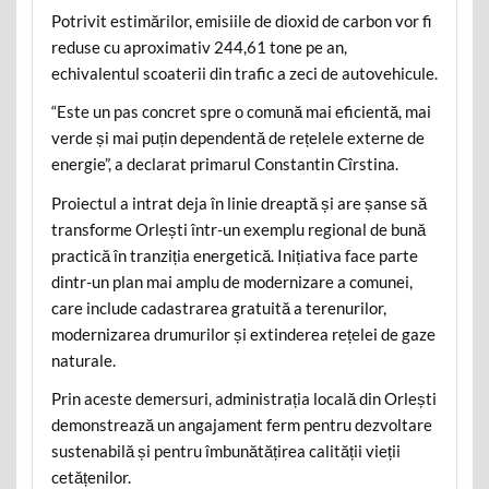
Potrivit estimărilor, emisiile de dioxid de carbon vor fi
reduse cu aproximativ 244,61 tone pe an,
echivalentul scoaterii din trafic a zeci de autovehicule.
“Este un pas concret spre o comună mai eficientă, mai
verde și mai puțin dependentă de rețelele externe de
energie”, a declarat primarul Constantin Cîrstina.
Proiectul a intrat deja în linie dreaptă și are șanse să
transforme Orlești într-un exemplu regional de bună
practică în tranziția energetică. Inițiativa face parte
dintr-un plan mai amplu de modernizare a comunei,
care include cadastrarea gratuită a terenurilor,
modernizarea drumurilor și extinderea rețelei de gaze
naturale.
Prin aceste demersuri, administrația locală din Orlești
demonstrează un angajament ferm pentru dezvoltare
sustenabilă și pentru îmbunătățirea calității vieții
cetățenilor.