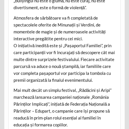
„bullyingul nu este o glumă, nu este curaj, nu este
divertisment, este o formă de violență”.
Atmosfera de sărbătoare va fi completată de
spectacolele oferite de Minunații și Verdini, de
momentele de magie și de numeroasele activități
interactive pregătite pentru cei mici.
O inițiativă inedită este și „Pașaportul Familiei”, prin
care participanții vor fi încurajați să descopere cât mai
multe dintre surprizele festivalului. Fiecare activitate
parcursă va aduce o nouă ștampilă, iar familiile care
vor completa pașaportul vor participa la tombola cu
premii organizată la finalul evenimentului.
Mai mult decât un simplu festival, „Rădăcini și Aripi”
marchează lansarea campaniei naționale „România
Părinților Implicați”, inițiată de Federația Națională a
Părinților – Edupart, o campanie care își propune să
readucă în prim-plan rolul esențial al familiei în
educația și formarea copiilor.