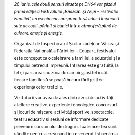
28 iunie, cele două parcuri situate pe DN64 vor găzdui
prima ediție a Festivalului „Rădăcini și Aripi – Festivalul
Familiei”, un eveniment care promite să aducă împreună
sute de copii, părinți și bunici într-o atmosferă plină de
culoare, emoție și energie.
Organizat de Inspectoratul Școlar Județean Vâlcea și
Federația Națională a Părinților – Edupart, festivalul
este conceput ca o celebrare a familiei, a educației și a
timpului petrecut împreună. Intrarea este gratuită, la
fel și parcarea sau zona de camping, astfel încât
fiecare familie să se poată bucura fără griji de
experiența celor trei zile.
Vizitatorii vor avea de ales dintre zeci de activități:
ateliere creative, experiențe tehnologice, concursuri
și jocuri de mișcare, activități sportive, spectacole,
teatru educativ și sesiuni de informare dedicate
prevenirii consumului de droguri. Toate acestea sunt
gândite pentru a crea punți între generații și pentru a