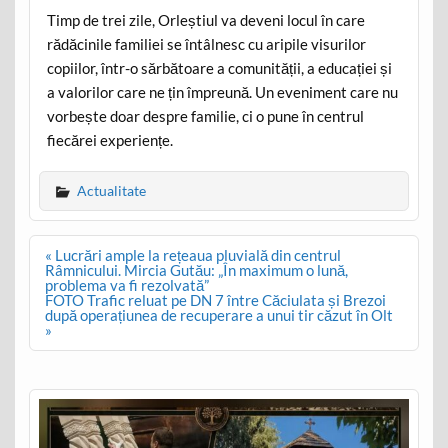
Timp de trei zile, Orleștiul va deveni locul în care
rădăcinile familiei se întâlnesc cu aripile visurilor
copiilor, într-o sărbătoare a comunității, a educației și
a valorilor care ne țin împreună. Un eveniment care nu
vorbește doar despre familie, ci o pune în centrul
fiecărei experiențe.
Actualitate
Post
« Lucrări ample la rețeaua pluvială din centrul
navigation
Râmnicului. Mircia Gutău: „În maximum o lună,
problema va fi rezolvată”
FOTO Trafic reluat pe DN 7 între Căciulata și Brezoi
după operațiunea de recuperare a unui tir căzut în Olt
»