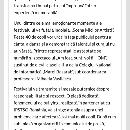
transforma timpul petrecut împreună într-o
experiență memorabilă.
Unul dintre cele mai emoționante momente ale
festivalului va fi, fără îndoială, „Scena Micilor Artiști”.
Peste 40 de copii vor urca în fața publicului pentru a
cânta, a dansa și a demonstra că talentul și curajul nu
au vârstă. Printre reprezentațiile așteptate se
numără și spectacolul „Am fost, sunt, voi fi… OM”,
susținut de elevii clasei a II-a de la Colegiul Național
de Informatică „Matei Basarab”, sub coordonarea
profesoarei Mihaela Vasilescu.
Festivalul va transmite și mesaje puternice despre
responsabilitate și respect. O piesă dedicată
fenomenului de bullying, realizată în parteneriat cu
IPSTSO România, va atrage atenția asupra unei
probleme care afectează tot mai mulți copii. După cum
subliniază organizatorii în comunicatul de presă,