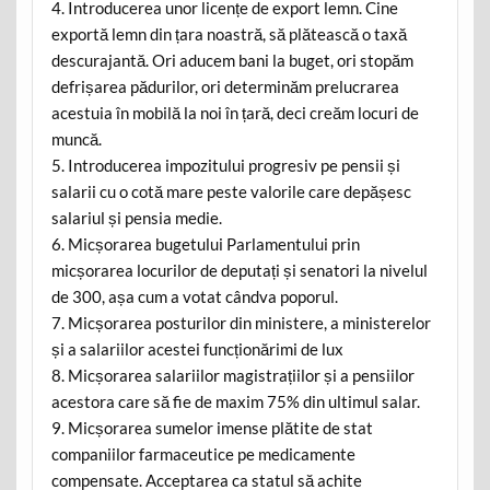
4. Introducerea unor licențe de export lemn. Cine
exportă lemn din țara noastră, să plătească o taxă
descurajantă. Ori aducem bani la buget, ori stopăm
defrișarea pădurilor, ori determinăm prelucrarea
acestuia în mobilă la noi în țară, deci creăm locuri de
muncă.
5. Introducerea impozitului progresiv pe pensii și
salarii cu o cotă mare peste valorile care depășesc
salariul și pensia medie.
6. Micșorarea bugetului Parlamentului prin
micșorarea locurilor de deputați și senatori la nivelul
de 300, așa cum a votat cândva poporul.
7. Micșorarea posturilor din ministere, a ministerelor
și a salariilor acestei funcționărimi de lux
8. Micșorarea salariilor magistrațiilor și a pensiilor
acestora care să fie de maxim 75% din ultimul salar.
9. Micșorarea sumelor imense plătite de stat
companiilor farmaceutice pe medicamente
compensate. Acceptarea ca statul să achite