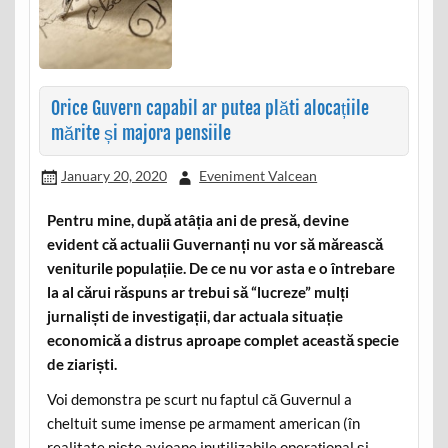
Orice Guvern capabil ar putea plăti alocațiile
mărite și majora pensiile
January 20, 2020
Eveniment Valcean
Pentru mine, după atâția ani de presă, devine
evident că actualii Guvernanți nu vor să mărească
veniturile populațiie. De ce nu vor asta e o întrebare
la al cărui răspuns ar trebui să “lucreze” mulți
jurnaliști de investigații, dar actuala situație
economică a distrus aproape complet această specie
de ziariști.
Voi demonstra pe scurt nu faptul că Guvernul a
cheltuit sume imense pe armament american (în
realitate niște avioane inutilizabile operațional și