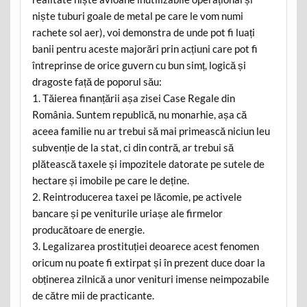
niște tuburi goale de metal pe care le vom numi
rachete sol aer), voi demonstra de unde pot fi luați
banii pentru aceste majorări prin acțiuni care pot fi
întreprinse de orice guvern cu bun simț, logică și
dragoste față de poporul său:
1. Tăierea finanțării așa zisei Case Regale din
România. Suntem republică, nu monarhie, așa că
aceea familie nu ar trebui să mai primească niciun leu
subvenție de la stat, ci din contră, ar trebui să
plătească taxele și impozitele datorate pe sutele de
hectare și imobile pe care le deține.
2. Reintroducerea taxei pe lăcomie, pe activele
bancare și pe veniturile uriașe ale firmelor
producătoare de energie.
3. Legalizarea prostituției deoarece acest fenomen
oricum nu poate fi extirpat și în prezent duce doar la
obținerea zilnică a unor venituri imense neimpozabile
de către mii de practicante.