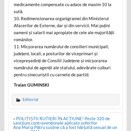
medicamente compensate cu adaos de maxim 10 la
sută.
10. Redimensionarea organigramei din Ministerul
Afacerilor de Externe, dar și din servicii. Mai puțini
oameni și salarii mai apropiate de cele ale majorității
românilor.
11. Micșorarea numărului de consilieri municipali,
județeni, locali, a posturilor de viceprimari și
vicepreședinți de Consilii Județene și micșorarea
numărului de agenții ale statului, adevărate cuiburi
pentru sinecuriștii cu carnete de partid.
Traian GUMINSKI
Editorial
Post
« POLIȚIȘTII RUTIERI ÎN ACȚIUNE! Peste 320 de
navigation
sancțiuni contravenționale aplicate șoferilor
Ana Maria Pătru susține că a fost hărțuită sexual de un