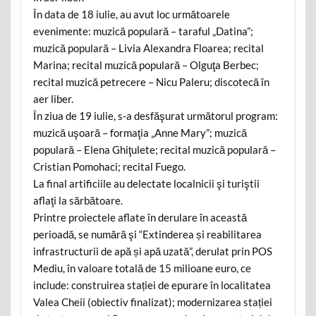
În data de 18 iulie, au avut loc următoarele
evenimente: muzică populară – taraful „Datina”;
muzică populară – Livia Alexandra Floarea; recital
Marina; recital muzică populară – Olguţa Berbec;
recital muzică petrecere – Nicu Paleru; discotecă în
aer liber.
În ziua de 19 iulie, s-a desfăşurat următorul program:
muzică uşoară – formaţia „Anne Mary”; muzică
populară – Elena Ghiţulete; recital muzică populară –
Cristian Pomohaci; recital Fuego.
La final artificiile au delectate localnicii şi turiştii
aflaţi la sărbătoare.
Printre proiectele aflate în derulare în această
perioadă, se numără şi “Extinderea și reabilitarea
infrastructurii de apă și apă uzată”, derulat prin POS
Mediu, în valoare totală de 15 milioane euro, ce
include: construirea stației de epurare în localitatea
Valea Cheii (obiectiv finalizat); modernizarea stației