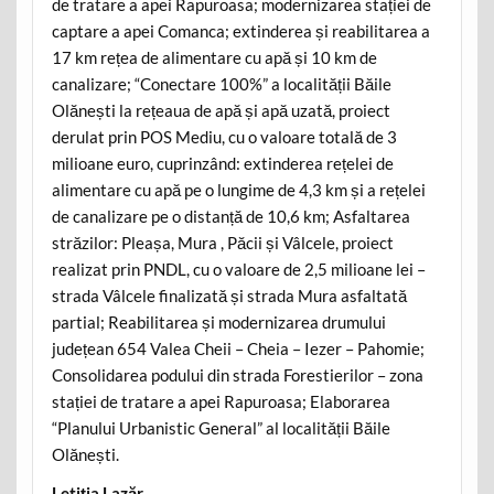
de tratare a apei Rapuroasa; modernizarea stației de
captare a apei Comanca; extinderea și reabilitarea a
17 km rețea de alimentare cu apă și 10 km de
canalizare; “Conectare 100%” a localității Băile
Olănești la rețeaua de apă și apă uzată, proiect
derulat prin POS Mediu, cu o valoare totală de 3
milioane euro, cuprinzând: extinderea rețelei de
alimentare cu apă pe o lungime de 4,3 km și a rețelei
de canalizare pe o distanță de 10,6 km; Asfaltarea
străzilor: Pleașa, Mura , Păcii și Vâlcele, proiect
realizat prin PNDL, cu o valoare de 2,5 milioane lei –
strada Vâlcele finalizată și strada Mura asfaltată
partial; Reabilitarea și modernizarea drumului
județean 654 Valea Cheii – Cheia – Iezer – Pahomie;
Consolidarea podului din strada Forestierilor – zona
stației de tratare a apei Rapuroasa; Elaborarea
“Planului Urbanistic General” al localității Băile
Olănești.
Letiţia Lazăr