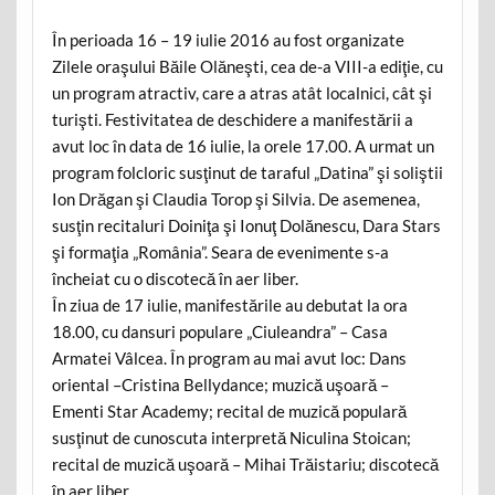
În perioada 16 – 19 iulie 2016 au fost organizate
Zilele oraşului Băile Olăneşti, cea de-a VIII-a ediţie, cu
un program atractiv, care a atras atât localnici, cât şi
turişti. Festivitatea de deschidere a manifestării a
avut loc în data de 16 iulie, la orele 17.00. A urmat un
program folcloric susţinut de taraful „Datina” şi soliştii
Ion Drăgan şi Claudia Torop şi Silvia. De asemenea,
susţin recitaluri Doiniţa şi Ionuţ Dolănescu, Dara Stars
şi formaţia „România”. Seara de evenimente s-a
încheiat cu o discotecă în aer liber.
În ziua de 17 iulie, manifestările au debutat la ora
18.00, cu dansuri populare „Ciuleandra” – Casa
Armatei Vâlcea. În program au mai avut loc: Dans
oriental –Cristina Bellydance; muzică uşoară –
Ementi Star Academy; recital de muzică populară
susţinut de cunoscuta interpretă Niculina Stoican;
recital de muzică uşoară – Mihai Trăistariu; discotecă
în aer liber.