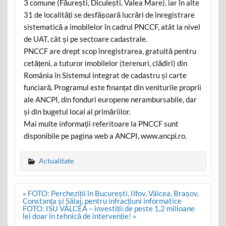
3 comune (Făurești, Diculești, Valea Mare), iar în alte
31 de localități se desfășoară lucrări de înregistrare
sistematică a imobilelor în cadrul PNCCF, atât la nivel
de UAT, cât și pe sectoare cadastrale.
PNCCF are drept scop înregistrarea, gratuită pentru
cetățeni, a tuturor imobilelor (terenuri, clădiri) din
România în Sistemul integrat de cadastru și carte
funciară. Programul este finanțat din veniturile proprii
ale ANCPI, din fonduri europene nerambursabile, dar
și din bugetul local al primăriilor.
Mai multe informații referitoare la PNCCF sunt
disponibile pe pagina web a ANCPI, www.ancpi.ro.
Actualitate
Post
« FOTO: Percheziții în București, Ilfov, Vâlcea, Brașov,
navigation
Constanța și Sălaj, pentru infracțiuni informatice
FOTO: ISU VÂLCEA – investiții de peste 1,2 milioane
lei doar în tehnică de intervenție! »