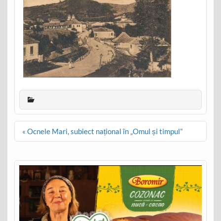
Post
« Ocnele Mari, subiect național în „Omul și timpul”
navigation