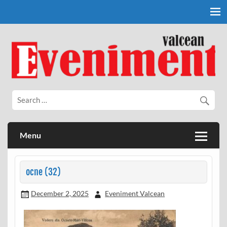
Skip
to
content
Eveniment Valcean
Menu
ocne (32)
December 2, 2025
Eveniment Valcean