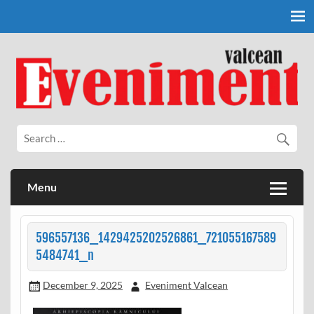
Skip
to
content
Eveniment Valcean
Menu
596557136_1429425202526861_721055167589
5484741_n
December 9, 2025
Eveniment Valcean