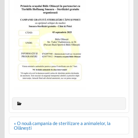
Post
« O nouă campania de sterilizare a animalelor, la
navigation
Olănești