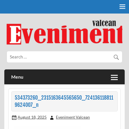
Skip
to
content
Eveniment Valcean
Menu
534373260_2315163645565650_724136118811
9624007_n
August 18, 2025
Eveniment Valcean