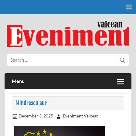
Skip
to
content
Eveniment Valcean
Menu
Mindrescu aur
December 3, 2025
Eveniment Valcean