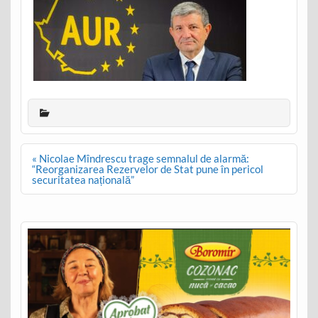
Post
« Nicolae Mîndrescu trage semnalul de alarmă:
navigation
“Reorganizarea Rezervelor de Stat pune în pericol
securitatea națională”