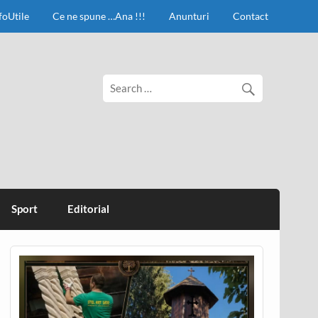
foUtile
Ce ne spune …Ana !!!
Anunturi
Contact
Sport
Editorial