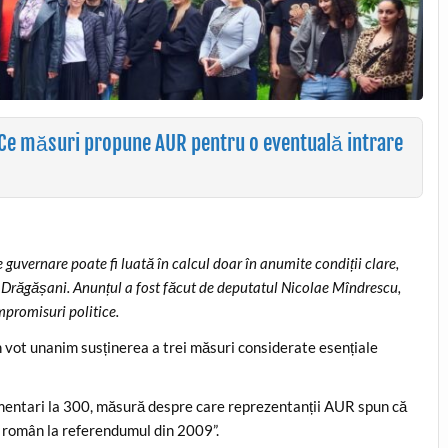
 Ce măsuri propune AUR pentru o eventuală intrare
guvernare poate fi luată în calcul doar în anumite condiții clare,
R Drăgășani. Anunțul a fost făcut de deputatul Nicolae Mîndrescu,
mpromisuri politice.
n vot unanim susținerea a trei măsuri considerate esențiale
mentari la 300, măsură despre care reprezentanții AUR spun că
 român la referendumul din 2009”.