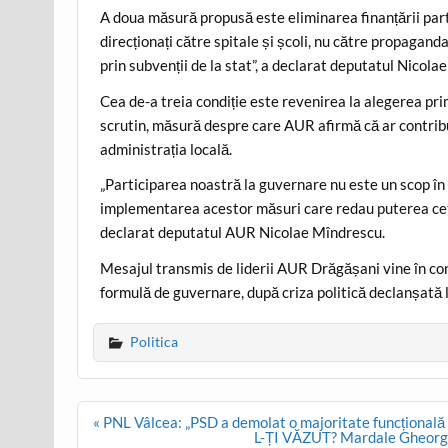
A doua măsură propusă este eliminarea finanțării partid
direcționați către spitale și școli, nu către propagand
prin subvenții de la stat”, a declarat deputatul Nicola
Cea de-a treia condiție este revenirea la alegerea prim
scrutin, măsură despre care AUR afirmă că ar contribui 
administrația locală.
„Participarea noastră la guvernare nu este un scop în
implementarea acestor măsuri care redau puterea cetăț
declarat deputatul AUR Nicolae Mîndrescu.
Mesajul transmis de liderii AUR Drăgășani vine în conte
formulă de guvernare, după criza politică declanșată l
Politica
Post
« PNL Vâlcea: „PSD a demolat o majoritate funcțională 
navigation
L-ȚI VĂZUT? Mardale Gheorghe,