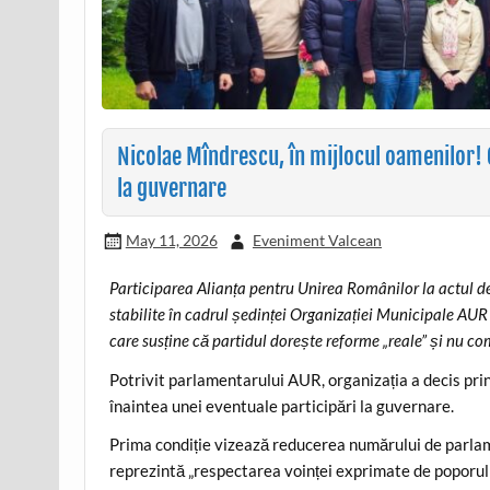
Nicolae Mîndrescu, în mijlocul oamenilor!
la guvernare
May 11, 2026
Eveniment Valcean
Participarea Alianța pentru Unirea Românilor la actul de 
stabilite în cadrul ședinței Organizației Municipale AU
care susține că partidul dorește reforme „reale” și nu co
Potrivit parlamentarului AUR, organizația a decis pri
înaintea unei eventuale participări la guvernare.
Prima condiție vizează reducerea numărului de parla
reprezintă „respectarea voinței exprimate de poporul