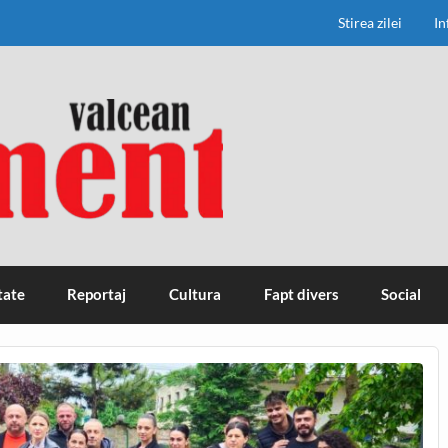
Stirea zilei
In
tate
Reportaj
Cultura
Fapt divers
Social