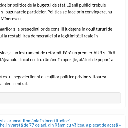
elor politice de la bugetul de stat. „Banii publici trebuie
a și buzunarele partidelor. Politica se face prin convingere, nu
e Mîndrescu.
arilor și a președinților de consilii județene în două tururi de
la restabilirea democrației și a legitimității reale în
 sine, ci un instrument de reformă. Fără un premier AUR și fără
eanului, locul nostru rămâne în opoziție, alături de popor”, a
xtul negocierilor și discuțiilor politice privind viitoarea
a nivel central.
și a aruncat România în incertitudine”
 în vârstă de 77 de ani, din Râmnicu Vâlcea, a plecat de acasă »