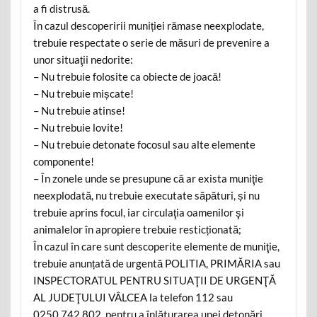
a fi distrusă.
În cazul descoperirii muniției rămase neexplodate,
trebuie respectate o serie de măsuri de prevenire a
unor situaţii nedorite:
– Nu trebuie folosite ca obiecte de joacă!
– Nu trebuie mișcate!
– Nu trebuie atinse!
– Nu trebuie lovite!
– Nu trebuie detonate focosul sau alte elemente
componente!
– În zonele unde se presupune că ar exista muniţie
neexplodată, nu trebuie executate săpături, și nu
trebuie aprins focul, iar circulaţia oamenilor şi
animalelor în apropiere trebuie resticționată;
În cazul în care sunt descoperite elemente de muniţie,
trebuie anunțată de urgentă POLITIA, PRIMĂRIA sau
INSPECTORATUL PENTRU SITUAŢII DE URGENŢĂ
AL JUDEŢULUI VÂLCEA la telefon 112 sau
0250.742.802, pentru a înlăturarea unei detonări