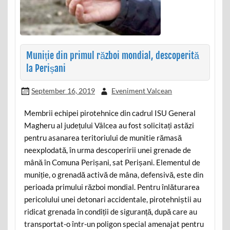
Muniție din primul război mondial, descoperită
la Perișani
September 16, 2019
Eveniment Valcean
Membrii echipei pirotehnice din cadrul ISU General
Magheru al județului Vâlcea au fost solicitați astăzi
pentru asanarea teritoriului de munitie rămasă
neexplodată, în urma descoperirii unei grenade de
mână în Comuna Perișani, sat Perișani. Elementul de
muniție, o grenadă activă de mâna, defensivă, este din
perioada primului război mondial. Pentru înlăturarea
pericolului unei detonari accidentale, pirotehniștii au
ridicat grenada în condiții de siguranță, după care au
transportat-o într-un poligon special amenajat pentru