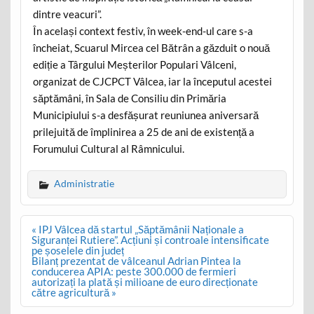
dintre veacuri”.
În același context festiv, în week-end-ul care s-a
încheiat, Scuarul Mircea cel Bătrân a găzduit o nouă
ediție a Târgului Meșterilor Populari Vâlceni,
organizat de CJCPCT Vâlcea, iar la începutul acestei
săptămâni, în Sala de Consiliu din Primăria
Municipiului s-a desfășurat reuniunea aniversară
prilejuită de împlinirea a 25 de ani de existență a
Forumului Cultural al Râmnicului.
Administratie
Post
« IPJ Vâlcea dă startul „Săptămânii Naționale a
navigation
Siguranței Rutiere”. Acțiuni și controale intensificate
pe șoselele din județ
Bilanț prezentat de vâlceanul Adrian Pintea la
conducerea APIA: peste 300.000 de fermieri
autorizați la plată și milioane de euro direcționate
către agricultură »