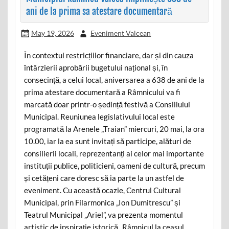
ani de la prima sa atestare documentară
May 19, 2026
Eveniment Valcean
În contextul restricțiilor financiare, dar și din cauza
întârzierii aprobării bugetului național și, în
consecință, a celui local, aniversarea a 638 de ani de la
prima atestare documentară a Râmnicului va fi
marcată doar printr-o ședință festivă a Consiliului
Municipal. Reuniunea legislativului local este
programată la Arenele „Traian” miercuri, 20 mai, la ora
10.00, iar la ea sunt invitați să participe, alături de
consilierii locali, reprezentanți ai celor mai importante
instituții publice, politicieni, oameni de cultură, precum
și cetățeni care doresc să ia parte la un astfel de
eveniment. Cu această ocazie, Centrul Cultural
Municipal, prin Filarmonica „Ion Dumitrescu” și
Teatrul Municipal „Ariel”, va prezenta momentul
artistic de inspirație istorică „Râmnicul la ceasul