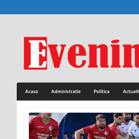
Skip
to
content
Eveniment Valcean
Acasa
Administratie
Politica
Actuali