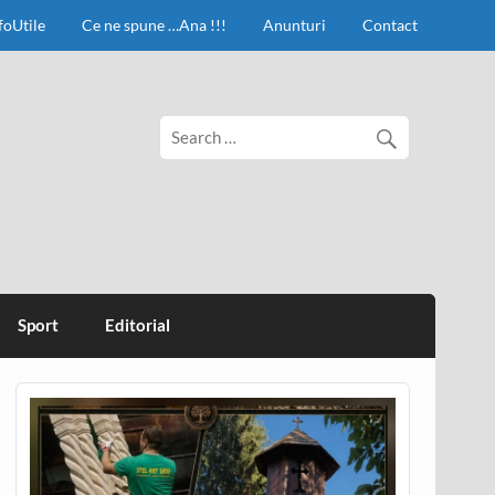
foUtile
Ce ne spune …Ana !!!
Anunturi
Contact
Sport
Editorial