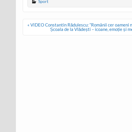
Sport
Post
« VIDEO Constantin Rădulescu: “Românii cer oameni no
navigation
Școala de la Vlădești – icoane, emoție și 