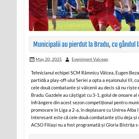
Municipalii au pierdut la Bradu, cu gândul l
May 20, 2025
Eveniment Valcean
Tehnicianul echipei SCM Râmnicu Vâlcea, Eugen Beza, a
partidă a play-off-ului Seriei a opta a eșalonului III
cele două combatante și vâlcenii au decis să nu riște 
Bradu. Gazdele au câștigat cu 3-1, golul de onoare al 
înfrângere din acest sezon competițional pentru munic
promovare în Liga a 2-a, în deplasare cu Unirea Alba I
Interesant este că cele două combatante știu deja și ca
ACSO Filiași nu a fost programată și Gloria Bistrița s-