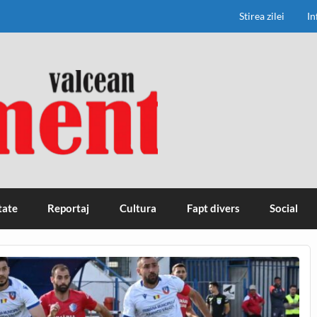
Stirea zilei
In
tate
Reportaj
Cultura
Fapt divers
Social