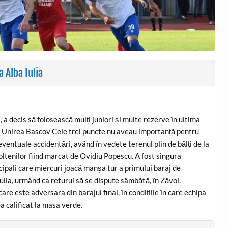
a Alba Iulia
 decis să folosească mulți juniori și multe rezerve în ultima
, cu Unirea Bascov Cele trei puncte nu aveau importanță pentru
eventuale accidentări, având în vedete terenul plin de bălți de la
oltenilor fiind marcat de Ovidiu Popescu. A fost singura
ipali care miercuri joacă manșa tur a primului baraj de
ulia, urmând ca returul să se dispute sâmbătă, în Zăvoi.
re este adversara din barajul final, în condițiile în care echipa
a calificat la masa verde.