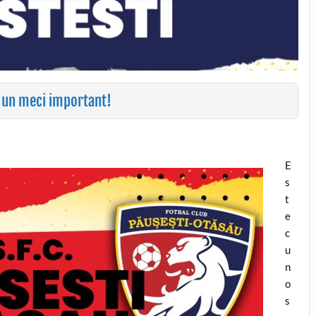
 un meci important!
E
s
t
e
c
u
n
o
s