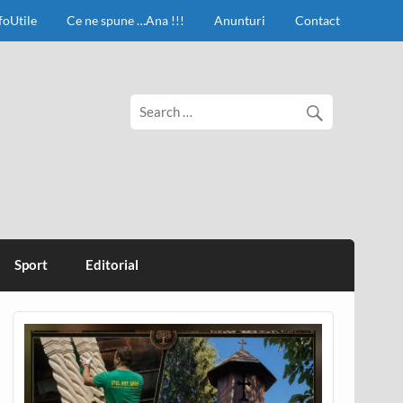
foUtile
Ce ne spune …Ana !!!
Anunturi
Contact
Sport
Editorial