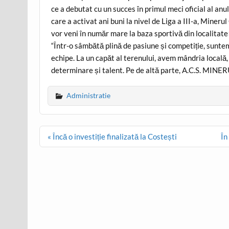
ce a debutat cu un succes în primul meci oficial al anu
care a activat ani buni la nivel de Liga a III-a, Miner
vor veni în număr mare la baza sportivă din localitat
“Într-o sâmbătă plină de pasiune și competiție, sunte
echipe. La un capăt al terenului, avem mândria loca
determinare și talent. Pe de altă parte, A.C.S. MIN
Administratie
Post
« Încă o investiție finalizată la Costești
În
navigation