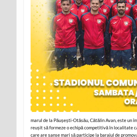
marul de la Păușești-Otăsău, Cătălin Avan, este un împă
reușit să formeze o echipă competitivă în localitate c
care are șanse mari să participe la barajul de promova