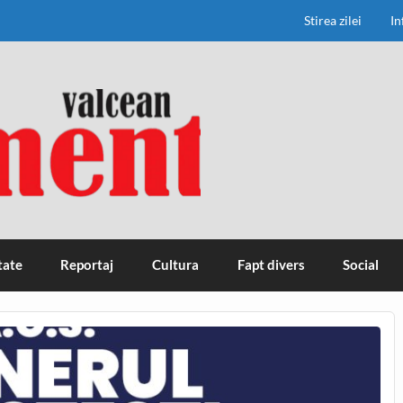
Stirea zilei
In
tate
Reportaj
Cultura
Fapt divers
Social