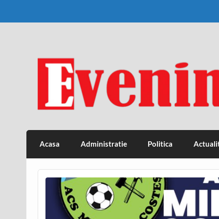
Skip
to
content
Eveniment Valcean
Acasa
Administratie
Politica
Actuali