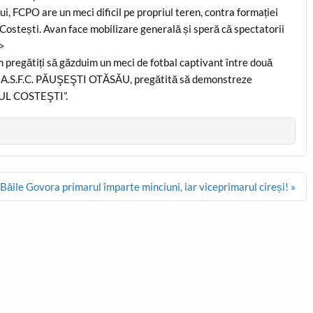
lui, FCPO are un meci dificil pe propriul teren, contra formației
ul Costești. Avan face mobilizare generală și speră că spectatorii
e>
m pregătiți să găzduim un meci de fotbal captivant între două
lă, A.S.F.C. PĂUŞEŞTI OTĂSĂU, pregătită să demonstreze
ERUL COSTEŞTI”.
 Băile Govora primarul împarte minciuni, iar viceprimarul cireși! »