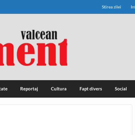
Stirea zilei
In
tate
Reportaj
Cultura
Fapt divers
Social