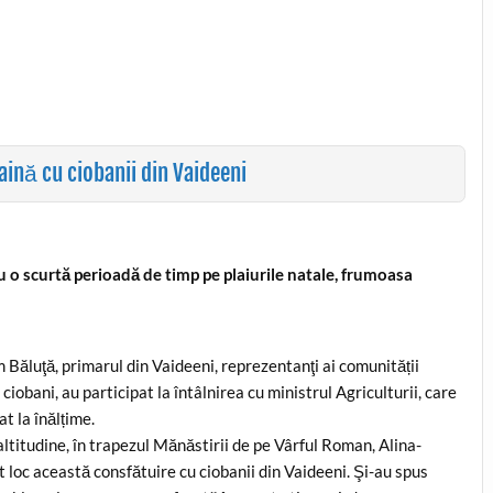
aină cu ciobanii din Vaideeni
ru o scurtă perioadă de timp pe plaiurile natale, frumoasa
 Băluţă, primarul din Vaideeni, reprezentanţi ai comunității
i ciobani, au participat la întâlnirea cu ministrul Agriculturii, care
t la înălțime.
ltitudine, în trapezul Mănăstirii de pe Vârful Roman, Alina-
t loc această consfătuire cu ciobanii din Vaideeni. Şi-au spus