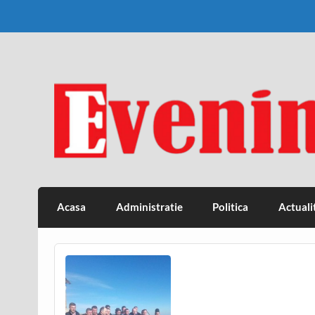
Skip
to
content
Eveniment Valcean
Acasa
Administratie
Politica
Actuali