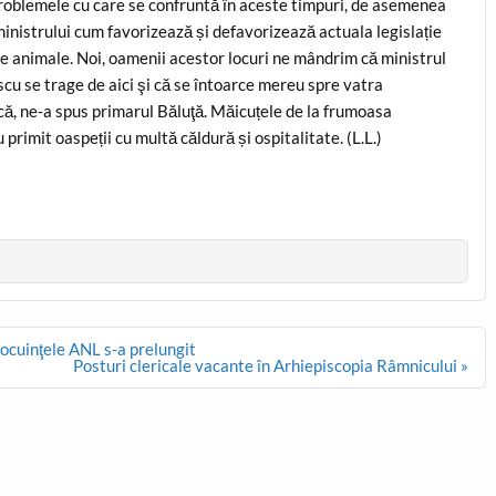
problemele cu care se confruntă în aceste timpuri, de asemenea
ministrului cum favorizează și defavorizează actuala legislație
de animale. Noi, oamenii acestor locuri ne mândrim că ministrul
cu se trage de aici şi că se întoarce mereu spre vatra
, ne-a spus primarul Băluţă. Măicuțele de la frumoasa
primit oaspeții cu multă căldură și ospitalitate. (L.L.)
locuinţele ANL s-a prelungit
Posturi clericale vacante în Arhiepiscopia Râmnicului »