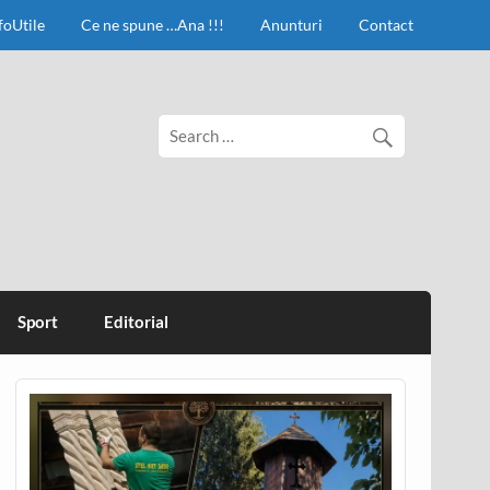
foUtile
Ce ne spune …Ana !!!
Anunturi
Contact
Sport
Editorial