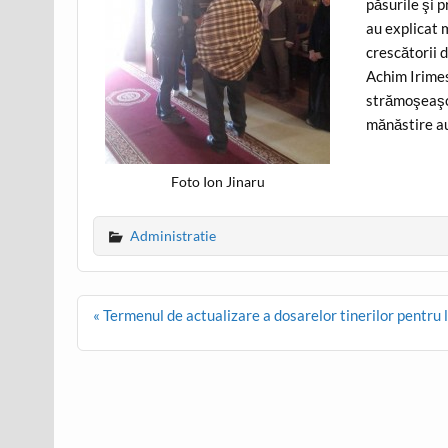
păsurile şi 
au explicat 
crescătorii 
Achim Irimes
strămoşeaşcă
mănăstire au 
Foto Ion Jinaru
Administratie
Post
« Termenul de actualizare a dosarelor tinerilor pentru 
navigation