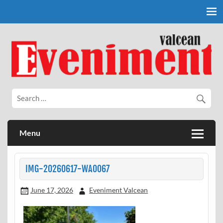
Skip
to
content
Eveniment Valcean
Menu
IMG-20260617-WA0067
June 17, 2026
Eveniment Valcean