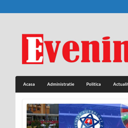
Skip
to
content
Eveniment Valcean
Acasa
Administratie
Politica
Actuali