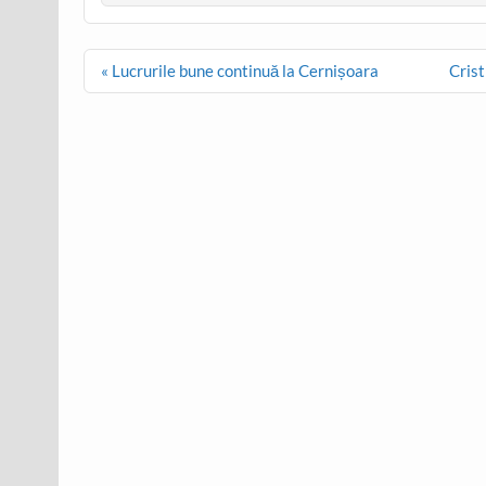
Post
« Lucrurile bune continuă la Cernișoara
Crist
navigation