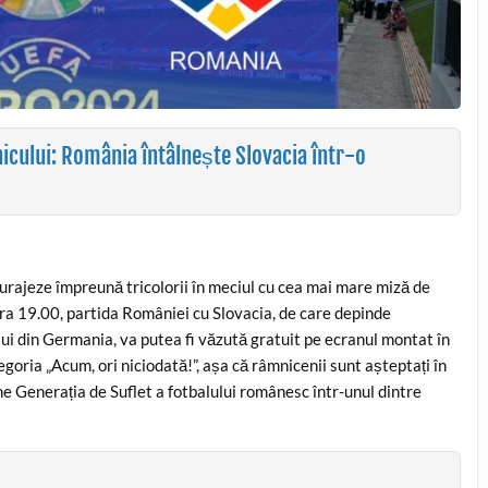
icului: România întâlnește Slovacia într-o
urajeze împreună tricolorii în meciul cu cea mai mare miză de
ora 19.00, partida României cu Slovacia, de care depinde
lui din Germania, va putea fi văzută gratuit pe ecranul montat în
goria „Acum, ori niciodată!”, așa că râmnicenii sunt așteptați în
ne Generația de Suflet a fotbalului românesc într-unul dintre