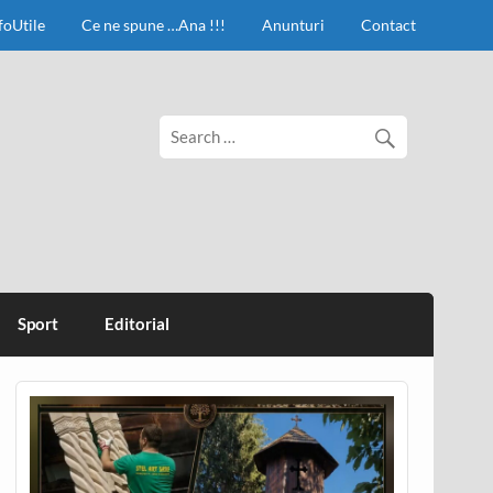
foUtile
Ce ne spune …Ana !!!
Anunturi
Contact
Sport
Editorial