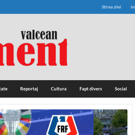
Stirea zilei
In
tate
Reportaj
Cultura
Fapt divers
Social