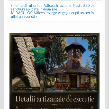
Post
« Polițiștii rutieri din Vâlcea, în acțiune! Peste 250 de
navigation
sancțiuni aplicate în două zile
MIRACULOS! Vâlcea învinge Argeșul după un coș în
ultima secundă »