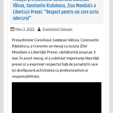
Vâlcea, Constantin Rădulescu, Ziua Mondială a
Libertății Presei: “Respect pentru cei care scriu
adevărul”
May 3, 2025
Eveniment Valcean
Președintele Consiliului Județean Vâlcea, Constantin
Rădulescu, a transmis un mesaj cu ocazia Zilei
Mondiale a Libertății Presei, sărbătorită anual pe 3
mai. În acest mesaj, el a subliniat importanța libertății
presei și a exprimat respectul față de jurnaliștii care
își desfășoară activitatea cu profesionalism și
responsabilitate.