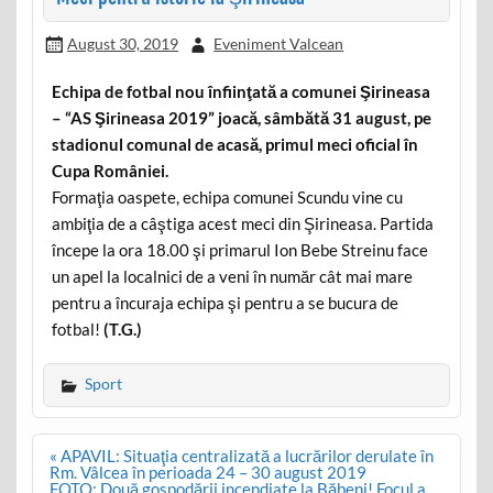
August 30, 2019
Eveniment Valcean
Echipa de fotbal nou înfiinţată a comunei Şirineasa
– “AS Şirineasa 2019” joacă, sâmbătă 31 august, pe
stadionul comunal de acasă, primul meci oficial în
Cupa României.
Formaţia oaspete, echipa comunei Scundu vine cu
ambiţia de a câştiga acest meci din Şirineasa. Partida
începe la ora 18.00 şi primarul Ion Bebe Streinu face
un apel la localnici de a veni în număr cât mai mare
pentru a încuraja echipa şi pentru a se bucura de
fotbal!
(T.G.)
Sport
Post
« APAVIL: Situaţia centralizată a lucrărilor derulate în
navigation
Rm. Vâlcea în perioada 24 – 30 august 2019
FOTO: Două gospodării incendiate la Băbeni! Focul a