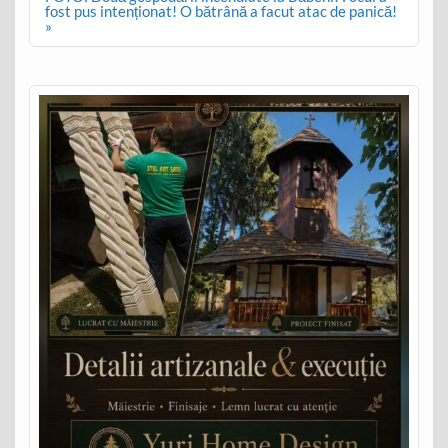
fost pus intenționat! O bătrână a facut atac de panică!
»