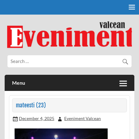
Skip
to
content
Eveniment Valcean
Menu
mateesti (23)
December 4, 2025
Eveniment Valcean