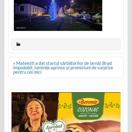
Post
« Mateești a dat startul sărbătorilor de iarnă! Brad
navigation
împodobit, luminițe aprinse și promisiuni de surprize
pentru cei mici