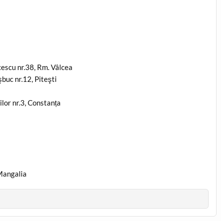
scu nr.38, Rm. Vâlcea
uc nr.12, Piteşti
r nr.3, Constanța
Mangalia