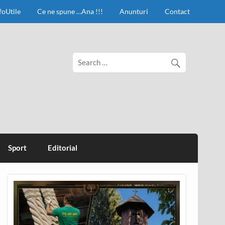
foUtile
Ce ne spune …Ana !!!
Anunturi
Contact
Sport
Editorial