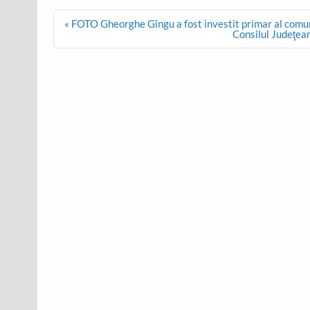
Post
« FOTO Gheorghe Gîngu a fost investit primar al comu
navigation
Consilul Judeţea