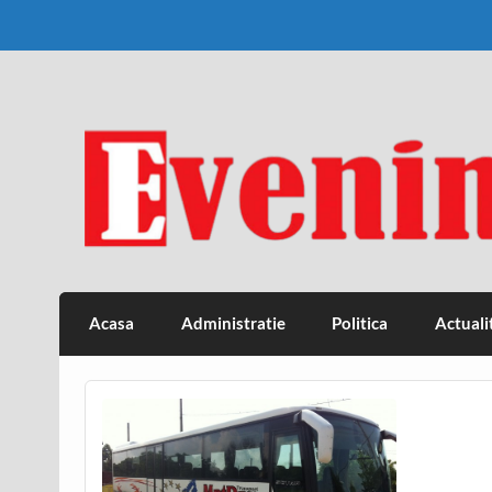
Skip
to
content
Eveniment Valcean
Acasa
Administratie
Politica
Actuali