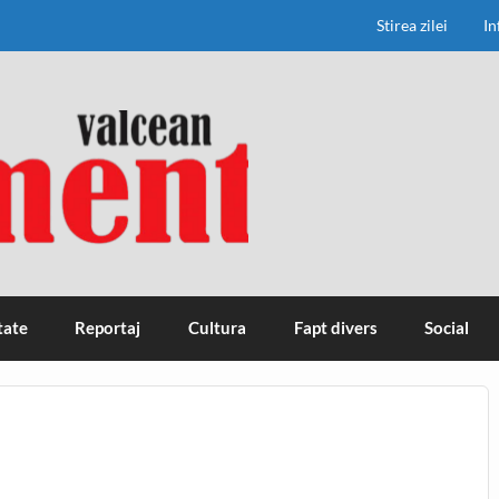
Stirea zilei
In
tate
Reportaj
Cultura
Fapt divers
Social