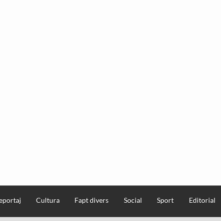
eportaj
Cultura
Fapt divers
Social
Sport
Editorial