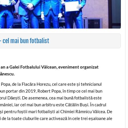
 cel mai bun fotbalist
st an a Galei Fotbalului Vâlcean, eveniment organizat
mănescu.
 Popa, de la Flacăra Horezu, cel care este și tehnicianul
i bun portar din 2019, Robert Popa, în timp ce cel mai bun
torul Dăești. De asemenea, cea mai bună fotbalistă este
niei, iar cel mai bun arbitru este Cătălin Buși. În cadrul
i pentru foștii mari fotbaliști ai Chimiei Râmnicu Vâlcea. De
i de la toate cluburile care activează în cele trei eșaloane ale