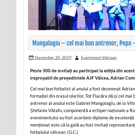
Mangalagiu – cel mai bun antrenor, Popa –
December 20, 2019
Eveniment Valcean
Peste 300 de invitați au participat la ediția din ace
ireproșabil de președintele AJF Vâlcea, Adrian Co
Cel mai bun fotbalist al anului a fost desemnat Adrian
formației din orașul olarilor. Tot Flacăra dă și cel ma
antrenor al anului este Gabriel Mangalagiu, de la Vii
Ștefania Vătafu, componentă a echipei naționale a Româ
evenimentului au fost acordate diplome de excelență ș
menționat este că la gală au fost invitați reprezentanț
fotbalului vâlcean. (G.C.)