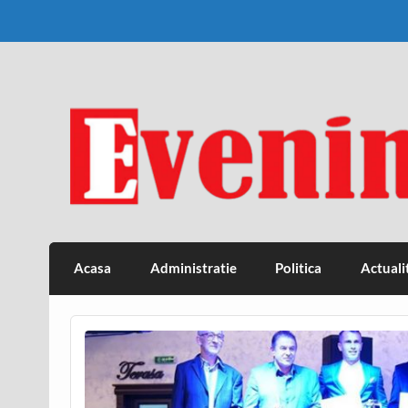
Skip
to
content
Eveniment Valcean
Acasa
Administratie
Politica
Actuali