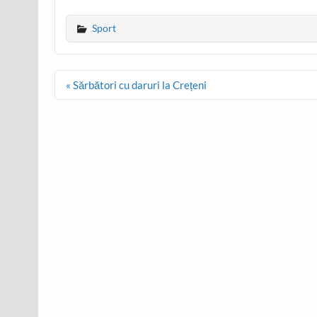
Sport
Post
« Sărbători cu daruri la Crețeni
navigation