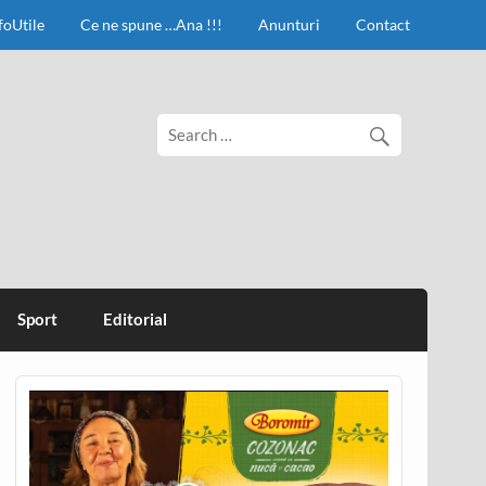
foUtile
Ce ne spune …Ana !!!
Anunturi
Contact
Sport
Editorial