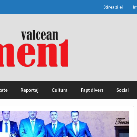
Stirea zilei
In
tate
Reportaj
Cultura
Fapt divers
Social