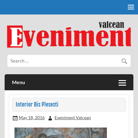
Skip
to
content
Eveniment Valcean
Menu
Interior Bis Plesesti
May 18, 2016
Eveniment Valcean