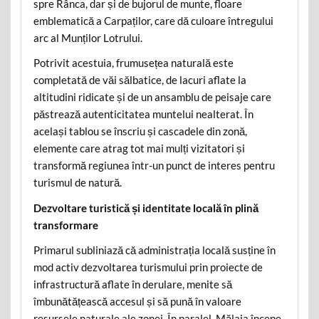
spre Rânca, dar și de bujorul de munte, floare
emblematică a Carpaților, care dă culoare întregului
arc al Munților Lotrului.
Potrivit acestuia, frumusețea naturală este
completată de văi sălbatice, de lacuri aflate la
altitudini ridicate și de un ansamblu de peisaje care
păstrează autenticitatea muntelui nealterat. În
același tablou se înscriu și cascadele din zonă,
elemente care atrag tot mai mulți vizitatori și
transformă regiunea într-un punct de interes pentru
turismul de natură.
Dezvoltare turistică și identitate locală în plină
transformare
Primarul subliniază că administrația locală susține în
mod activ dezvoltarea turismului prin proiecte de
infrastructură aflate în derulare, menite să
îmbunătățească accesul și să pună în valoare
resursele naturale ale zonei. În paralel, Mălaia începe