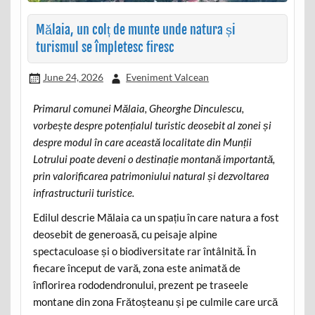
Mălaia, un colț de munte unde natura și
turismul se împletesc firesc
June 24, 2026
Eveniment Valcean
Primarul comunei Mălaia, Gheorghe Dinculescu,
vorbește despre potențialul turistic deosebit al zonei și
despre modul în care această localitate din Munții
Lotrului poate deveni o destinație montană importantă,
prin valorificarea patrimoniului natural și dezvoltarea
infrastructurii turistice.
Edilul descrie Mălaia ca un spațiu în care natura a fost
deosebit de generoasă, cu peisaje alpine
spectaculoase și o biodiversitate rar întâlnită. În
fiecare început de vară, zona este animată de
înflorirea rododendronului, prezent pe traseele
montane din zona Frătoșteanu și pe culmile care urcă