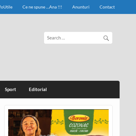
foUtile
Ce ne spune …Ana !!!
Anunturi
Contact
Sport
Editorial