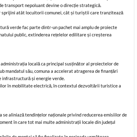
i de transport nepoluant devine o direcție strategică.
 sprijini atât locuitorii comunei, cât și turiștii care tranzitează
uctură verde fac parte dintr-un pachet mai amplu de proiecte
natului public, extinderea rețelelor edilitare și creșterea
dministrația locală ca principal susținător al proiectelor de
 Sub mandatul său, comuna a accelerat atragerea de finanțări
 infrastructură și energie verde.
lor în mobilitate electrică, în contextul dezvoltării turistice a
 se aliniază tendințelor naționale privind reducerea emisiilor de
oment în care tot mai multe administrații locale din județul
ările de montaj să fie finalizate în perioada următoare.