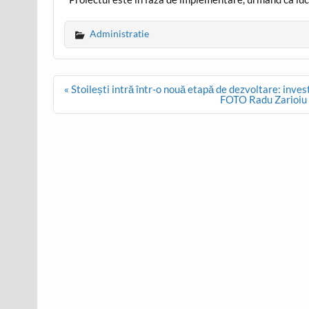
Administratie
Post
« Stoilești intră într-o nouă etapă de dezvoltare: invest
navigation
FOTO Radu Zarioiu s