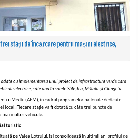
trei stații de încărcare pentru mașini electrice,
odată cu implementarea unui proiect de infrastructură verde care
ehicule electrice, câte una în satele Săliștea, Mălaia și Ciungetu.
 pentru Mediu (AFM), în cadrul programelor naționale dedicate
el local. Fiecare stație va fi dotată cu câte trei puncte de
a mai multor vehicule.
l turistic
ituată pe Valea Lotrului, își consolidează în ultimii ani profilul de