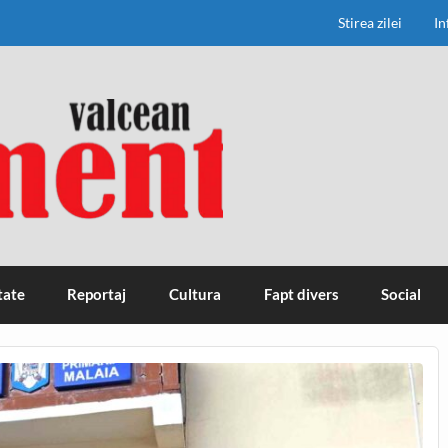
Stirea zilei
In
tate
Reportaj
Cultura
Fapt divers
Social