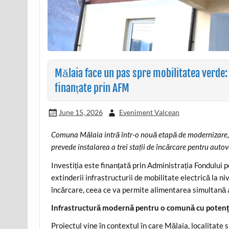
Mălaia face un pas spre mobilitatea verde: 
finanțate prin AFM
June 15, 2026
Eveniment Valcean
Comuna Mălaia intră într-o nouă etapă de modernizare, 
prevede instalarea a trei stații de încărcare pentru autov
Investiția este finanțată prin Administrația Fondului
extinderii infrastructurii de mobilitate electrică la niv
încărcare, ceea ce va permite alimentarea simultană 
Infrastructură modernă pentru o comună cu potenția
Proiectul vine în contextul în care Mălaia, localitate s