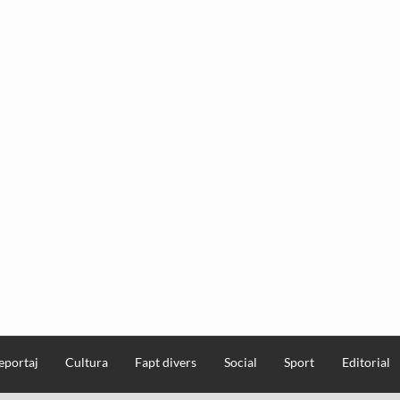
eportaj
Cultura
Fapt divers
Social
Sport
Editorial