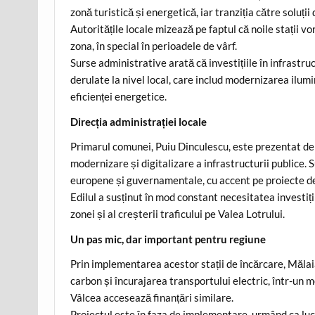
zonă turistică și energetică, iar tranziția către soluți
Autoritățile locale mizează pe faptul că noile stații vor
zona, în special în perioadele de vârf.
Surse administrative arată că investițiile în infrastr
derulate la nivel local, care includ modernizarea ilumi
eficienței energetice.
Direcția administrației locale
Primarul comunei, Puiu Dinculescu, este prezentat de a
modernizare și digitalizare a infrastructurii publice.
europene și guvernamentale, cu accent pe proiecte de
Edilul a susținut în mod constant necesitatea investiții
zonei și al creșterii traficului pe Valea Lotrului.
Un pas mic, dar important pentru regiune
Prin implementarea acestor stații de încărcare, Mălaia
carbon și încurajarea transportului electric, într-un m
Vâlcea accesează finanțări similare.
Proiectul este în faza de implementare, urmând ca lucr