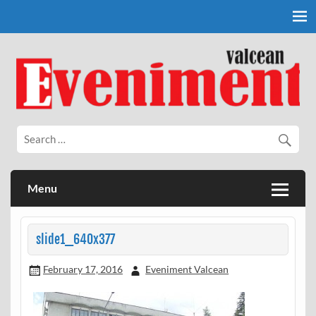
Skip
to
content
Eveniment Valcean
Menu
slide1_640x377
February 17, 2016
Eveniment Valcean