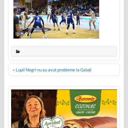
Post
« Lupii Negri nu au avut probleme la Galați
navigation