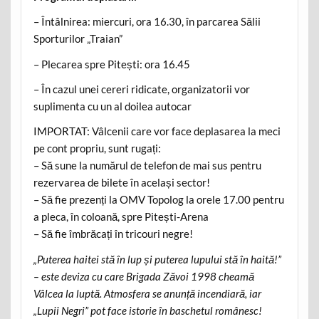
– Întâlnirea: miercuri, ora 16.30, în parcarea Sălii
Sporturilor „Traian”
– Plecarea spre Pitești: ora 16.45
– În cazul unei cereri ridicate, organizatorii vor
suplimenta cu un al doilea autocar
IMPORTAT: Vâlcenii care vor face deplasarea la meci
pe cont propriu, sunt rugați:
– Să sune la numărul de telefon de mai sus pentru
rezervarea de bilete în același sector!
– Să fie prezenți la OMV Topolog la orele 17.00 pentru
a pleca, în coloană, spre Pitești-Arena
– Să fie îmbrăcați în tricouri negre!
„Puterea haitei stă în lup și puterea lupului stă în haită!”
– este deviza cu care Brigada Zăvoi 1998 cheamă
Vâlcea la luptă. Atmosfera se anunță incendiară, iar
„Lupii Negri” pot face istorie în baschetul românesc!