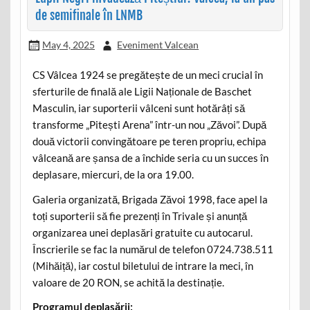
de semifinale în LNMB
May 4, 2025
Eveniment Valcean
CS Vâlcea 1924 se pregătește de un meci crucial în
sferturile de finală ale Ligii Naționale de Baschet
Masculin, iar suporterii vâlceni sunt hotărâți să
transforme „Pitești Arena” într-un nou „Zăvoi”. După
două victorii convingătoare pe teren propriu, echipa
vâlceană are șansa de a închide seria cu un succes în
deplasare, miercuri, de la ora 19.00.
Galeria organizată, Brigada Zăvoi 1998, face apel la
toți suporterii să fie prezenți în Trivale și anunță
organizarea unei deplasări gratuite cu autocarul.
Înscrierile se fac la numărul de telefon 0724.738.511
(Mihăiță), iar costul biletului de intrare la meci, în
valoare de 20 RON, se achită la destinație.
Programul deplasării: