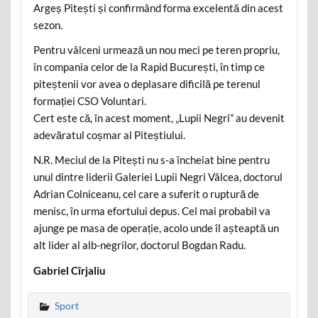
Argeș Pitești și confirmând forma excelentă din acest
sezon.
Pentru vâlceni urmează un nou meci pe teren propriu,
în compania celor de la Rapid București, în timp ce
piteștenii vor avea o deplasare dificilă pe terenul
formației CSO Voluntari.
Cert este că, în acest moment, „Lupii Negri” au devenit
adevăratul coșmar al Piteștiului.
N.R. Meciul de la Pitești nu s-a încheiat bine pentru
unul dintre liderii Galeriei Lupii Negri Vâlcea, doctorul
Adrian Colniceanu, cel care a suferit o ruptură de
menisc, în urma efortului depus. Cel mai probabil va
ajunge pe masa de operație, acolo unde îl așteaptă un
alt lider al alb-negrilor, doctorul Bogdan Radu.
Gabriel Cîrjaliu
Sport