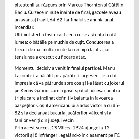
piteștenii au răspuns prin Marcus Thornton și Cătălin
Baciu. Cu zece minute înainte de final, gazdele aveau
un avantaj fragil, 64-62, iar finalul se anunța unul
incendiar.
Ultimul sfert a fost exact ceea ce se aștepta toată
lumea: o bătălie pe muchie de cuțit. Conducerea a
trecut de mai multe ori de la o echipă la alta, iar
tensiunea a crescut cu fiecare atac.
Momentul decisiv a venit în finalul partidei. Manu
Lacomte i-a păcălit pe apărătorii argeșeni, le-a dat
impresia că va pătrunde spre coș și l-a lăsat cu jokerul
pe Kenny Gabriel care a găsit spațiul necesar pentru
tripla care a înclinat definitiv balanța în favoarea
oaspeților. Coșul americanului a adus victoria cu 85-
82 și a declanșat bucuria jucătorilor vâlceni și a
fanilor veniți din județul vecin.
Prin acest succes, CS Vâlcea 1924 ajunge la 13
victorii și 8 înfrângeri, egalând-o în clasament pe FC