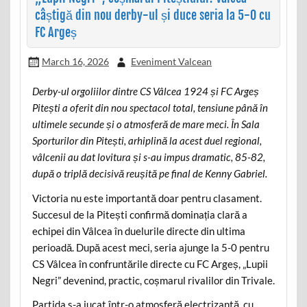
câștigă din nou derby-ul și duce seria la 5-0 cu
FC Argeș
March 16, 2026
Eveniment Valcean
Derby-ul orgoliilor dintre CS Vâlcea 1924 și FC Argeș
Pitești a oferit din nou spectacol total, tensiune până în
ultimele secunde și o atmosferă de mare meci. În Sala
Sporturilor din Pitești, arhiplină la acest duel regional,
vâlcenii au dat lovitura și s-au impus dramatic, 85-82,
după o triplă decisivă reușită pe final de Kenny Gabriel.
Victoria nu este importantă doar pentru clasament.
Succesul de la Pitești confirmă dominația clară a
echipei din Vâlcea în duelurile directe din ultima
perioadă. După acest meci, seria ajunge la 5-0 pentru
CS Vâlcea în confruntările directe cu FC Argeș, „Lupii
Negri” devenind, practic, coșmarul rivalilor din Trivale.
Partida s-a jucat într-o atmosferă electrizantă, cu