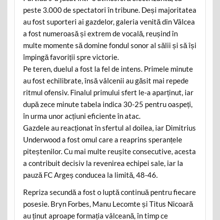
peste 3.000 de spectatori în tribune. Deși majoritatea
au fost suporteri ai gazdelor, galeria venită din Vâlcea
a fost numeroasă și extrem de vocală, reușind în
multe momente să domine fondul sonor al sălii și să își
împingă favoriții spre victorie.
Pe teren, duelul a fost la fel de intens. Primele minute
au fost echilibrate, însă vâlcenii au găsit mai repede
ritmul ofensiv. Finalul primului sfert le-a aparținut, iar
după zece minute tabela indica 30-25 pentru oaspeți,
în urma unor acțiuni eficiente în atac.
Gazdele au reacționat în sfertul al doilea, iar Dimitrius
Underwood a fost omul care a reaprins speranțele
piteștenilor. Cu mai multe reușite consecutive, acesta
a contribuit decisiv la revenirea echipei sale, iar la
pauză FC Argeș conducea la limită, 48-46.
Repriza secundă a fost o luptă continuă pentru fiecare
posesie. Bryn Forbes, Manu Lecomte și Titus Nicoară
au ținut aproape formația vâlceană, în timp ce