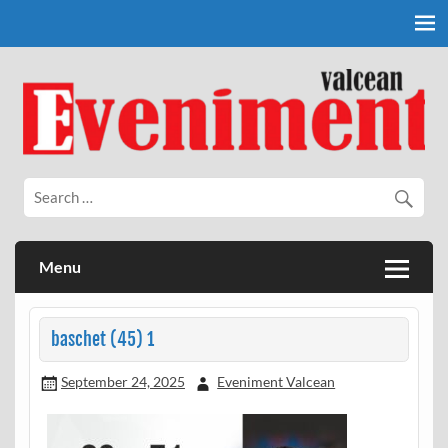
Skip
to
content
Eveniment Valcean
Menu
baschet (45) 1
September 24, 2025
Eveniment Valcean