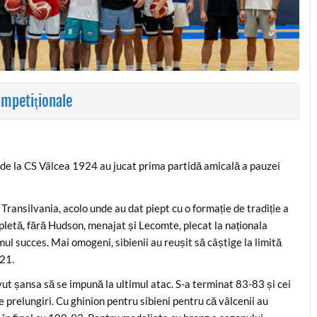
ompetiționale
i de la CS Vâlcea 1924 au jucat prima partidă amicală a pauzei
a Transilvania, acolo unde au dat piept cu o formație de tradiție a
letă, fără Hudson, menajat și Lecomte, plecat la naționala
imul succes. Mai omogeni, sibienii au reușit să câștige la limită
-21.
vut șansa să se impună la ultimul atac. S-a terminat 83-83 și cei
de prelungiri. Cu ghinion pentru sibieni pentru că vâlcenii au