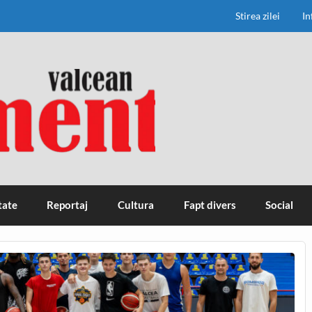
Stirea zilei
In
tate
Reportaj
Cultura
Fapt divers
Social