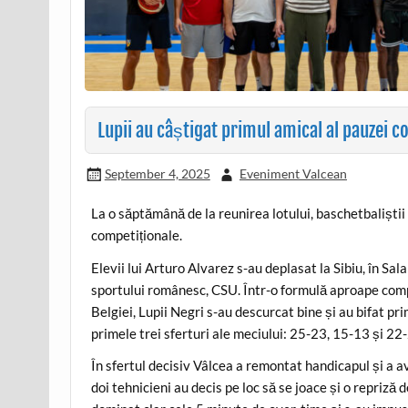
Lupii au câștigat primul amical al pauzei c
September 4, 2025
Eveniment Valcean
La o săptămână de la reunirea lotului, baschetbaliști
competiționale.
Elevii lui Arturo Alvarez s-au deplasat la Sibiu, în Sal
sportului românesc, CSU. Într-o formulă aproape comp
Belgiei, Lupii Negri s-au descurcat bine și au bifat pr
primele trei sferturi ale meciului: 25-23, 15-13 și 22
În sfertul decisiv Vâlcea a remontat handicapul și a a
doi tehnicieni au decis pe loc să se joace și o repriză 