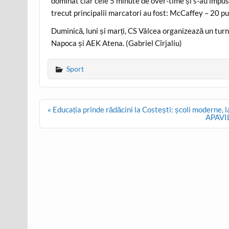
dominat clar cele 5 minute de over-time și s-au impus
trecut principalii marcatori au fost: McCaffey – 20 pu
Duminică, luni și marți, CS Vâlcea organizează un turn
Napoca și AEK Atena. (Gabriel Cîrjaliu)
Sport
Post
« Educația prinde rădăcini la Costești: școli moderne, 
navigation
APAVIL