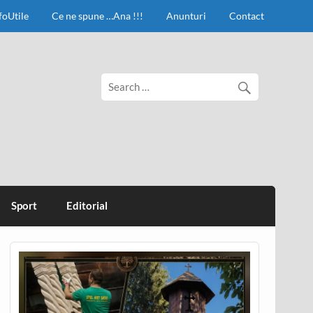
foUtile
Ce ne spune …Ana !!!
Anunturi
Contact
Sport
Editorial