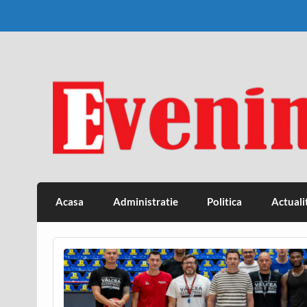
Skip
to
content
Eveniment Valcean
Acasa
Administratie
Politica
Actuali