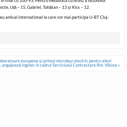
 în final cu 100-93. Pentru medaliata cu bronz a sezonului
ncte, Uță – 15, Gabriel, Tohătan – 13 și Kiss – 12.
eu amical international la care vor mai participa U-BT Cluj-
laboratoare europene și primul microbuz electric pentru elevi
 angajează inginer în cadrul Serviciului Contractare Rm. Vâlcea »