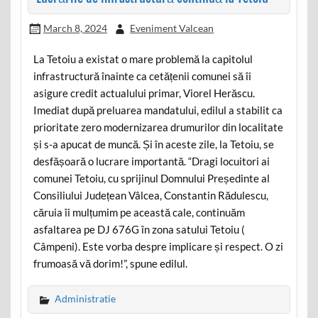
March 8, 2024
Eveniment Valcean
La Tetoiu a existat o mare problemă la capitolul
infrastructură înainte ca cetățenii comunei să îi
asigure credit actualului primar, Viorel Herăscu.
Imediat după preluarea mandatului, edilul a stabilit ca
prioritate zero modernizarea drumurilor din localitate
și s-a apucat de muncă. Și în aceste zile, la Tetoiu, se
desfășoară o lucrare importantă. “Dragi locuitori ai
comunei Tetoiu, cu sprijinul Domnului Președinte al
Consiliului Județean Vâlcea, Constantin Rădulescu,
căruia îi mulțumim pe această cale, continuăm
asfaltarea pe DJ 676G în zona satului Tetoiu (
Câmpeni). Este vorba despre implicare și respect. O zi
frumoasă vă dorim!”, spune edilul.
Administratie