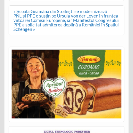
Post
« Școala Geamăna din Stoilești se modernizează
navigation
PNL și PPE o susțin pe Ursula von der Leyen în fruntea
viitoarei Comisii Europene, iar Manifestul Congresului
PPE a solicitat admiterea deplină a României în Spațiul
Schengen »