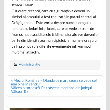
strada Traian.
O lucrare recentă, care cu siguranță va deveni un
simbol al orașului, a fost realizată în parcul central al
Drăgășaniului. Este vorba despre numele orașului
luminat cu leduri interioare, care se vede extrem de
frumos noaptea. Literele tridimensionale vor deveni o
parte din identitatea municipiului, iar numele orașului
va fi promovat la diferite evenimente într-un mod
mult mai atractiv.
Administratie
Post
« Meciul România – Olanda de marți seara se vede cel
navigation
mai bine în centru!
Vâlcea pitorească. Pe traseele montane din judeţul
Vâlcea (I) »