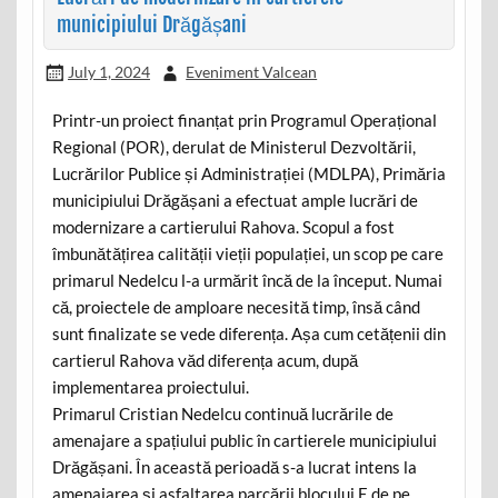
municipiului Drăgășani
July 1, 2024
Eveniment Valcean
Printr-un proiect finanțat prin Programul Operațional
Regional (POR), derulat de Ministerul Dezvoltării,
Lucrărilor Publice și Administrației (MDLPA), Primăria
municipiului Drăgășani a efectuat ample lucrări de
modernizare a cartierului Rahova. Scopul a fost
îmbunătățirea calității vieții populației, un scop pe care
primarul Nedelcu l-a urmărit încă de la început. Numai
că, proiectele de amploare necesită timp, însă când
sunt finalizate se vede diferența. Așa cum cetățenii din
cartierul Rahova văd diferența acum, după
implementarea proiectului.
Primarul Cristian Nedelcu continuă lucrările de
amenajare a spațiului public în cartierele municipiului
Drăgășani. În această perioadă s-a lucrat intens la
amenajarea și asfaltarea parcării blocului E de pe