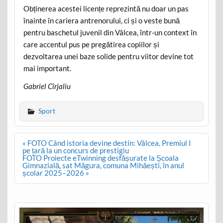
Obținerea acestei licențe reprezintă nu doar un pas
înainte în cariera antrenorului, ci și o veste bună
pentru baschetul juvenil din Vâlcea, într-un context în
care accentul pus pe pregătirea copiilor și
dezvoltarea unei baze solide pentru viitor devine tot
mai important.
Gabriel Cîrjaliu
Sport
Post
« FOTO Când istoria devine destin: Vâlcea, Premiul I
navigation
pe țară la un concurs de prestigiu
FOTO Proiecte eTwinning desfășurate la Școala
Gimnazială, sat Măgura, comuna Mihăești, în anul
școlar 2025–2026 »