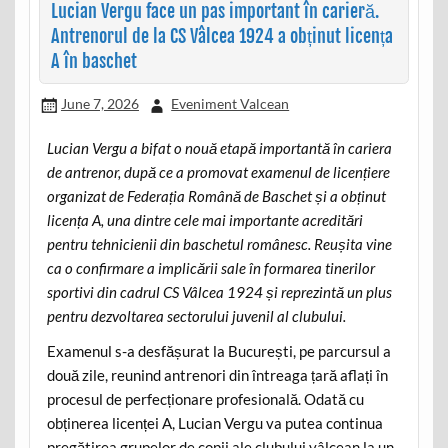
Lucian Vergu face un pas important în carieră.
Antrenorul de la CS Vâlcea 1924 a obținut licența
A în baschet
June 7, 2026
Eveniment Valcean
Lucian Vergu a bifat o nouă etapă importantă în cariera
de antrenor, după ce a promovat examenul de licențiere
organizat de Federația Română de Baschet și a obținut
licența A, una dintre cele mai importante acreditări
pentru tehnicienii din baschetul românesc. Reușita vine
ca o confirmare a implicării sale în formarea tinerilor
sportivi din cadrul CS Vâlcea 1924 și reprezintă un plus
pentru dezvoltarea sectorului juvenil al clubului.
Examenul s-a desfășurat la București, pe parcursul a
două zile, reunind antrenori din întreaga țară aflați în
procesul de perfecționare profesională. Odată cu
obținerea licenței A, Lucian Vergu va putea continua
pregătirea grupelor de copii ale clubului vâlcean la un