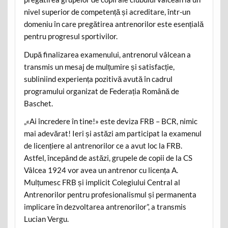
nivel superior de competență și acreditare, într-un
domeniu în care pregătirea antrenorilor este esențială
pentru progresul sportivilor.
După finalizarea examenului, antrenorul vâlcean a
transmis un mesaj de mulțumire și satisfacție,
subliniind experiența pozitivă avută în cadrul
programului organizat de Federația Română de
Baschet.
„«Ai încredere în tine!» este deviza FRB – BCR, nimic
mai adevărat! Ieri și astăzi am participat la examenul
de licențiere al antrenorilor ce a avut loc la FRB.
Astfel, începând de astăzi, grupele de copii de la CS
Vâlcea 1924 vor avea un antrenor cu licența A.
Mulțumesc FRB și implicit Colegiului Central al
Antrenorilor pentru profesionalismul și permanenta
implicare în dezvoltarea antrenorilor”, a transmis
Lucian Vergu.