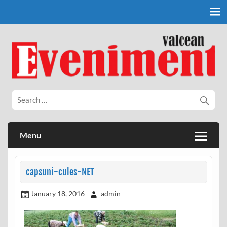
Skip
to
content
Eveniment Valcean
Menu
capsuni-cules-NET
January 18, 2016
admin