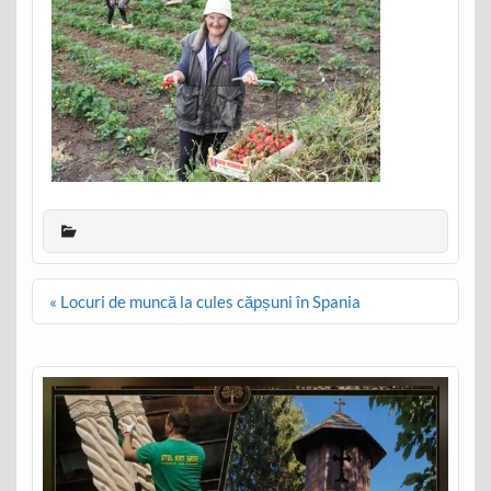
Post
« Locuri de muncă la cules căpșuni în Spania
navigation