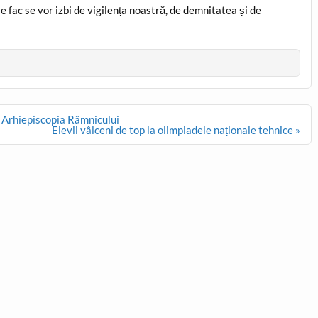
 le fac se vor izbi de vigilența noastră, de demnitatea și de
a Arhiepiscopia Râmnicului
Elevii vâlceni de top la olimpiadele naționale tehnice »