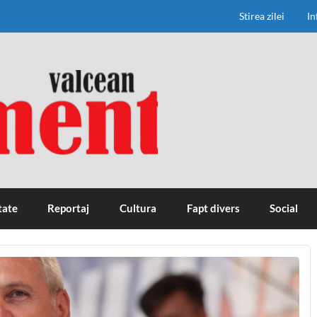
Stirea zilei
In
tate
Reportaj
Cultura
Fapt divers
Social