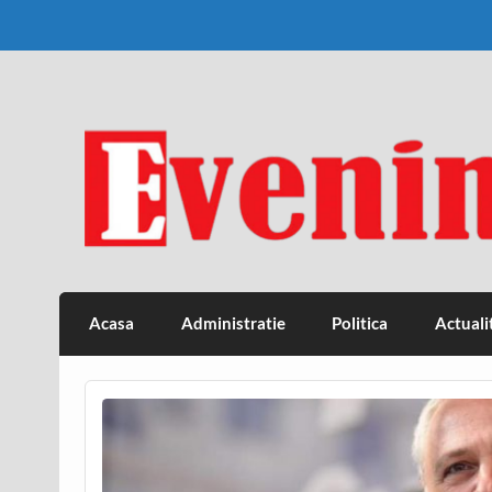
Skip
to
content
Eveniment Valcean
Acasa
Administratie
Politica
Actuali