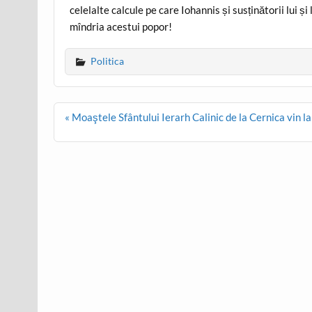
celelalte calcule pe care Iohannis și susținătorii lui și
mîndria acestui popor!
Politica
Post
« Moaştele Sfântului Ierarh Calinic de la Cernica vin l
navigation