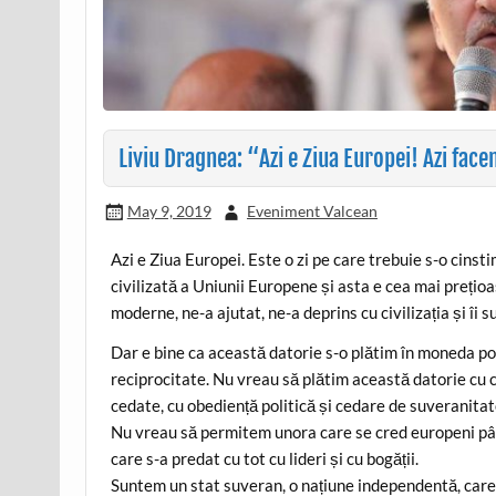
Liviu Dragnea: “Azi e Ziua Europei! Azi fac
May 9, 2019
Eveniment Valcean
Azi e Ziua Europei. Este o zi pe care trebuie s-o cins
civilizată a Uniunii Europene și asta e cea mai prețioa
moderne, ne-a ajutat, ne-a deprins cu civilizația și îi 
Dar e bine ca această datorie s-o plătim în moneda potr
reciprocitate. Nu vreau să plătim această datorie cu c
cedate, cu obediență politică și cedare de suveranitat
Nu vreau să permitem unora care se cred europeni pân
care s-a predat cu tot cu lideri și cu bogății.
Suntem un stat suveran, o națiune independentă, care