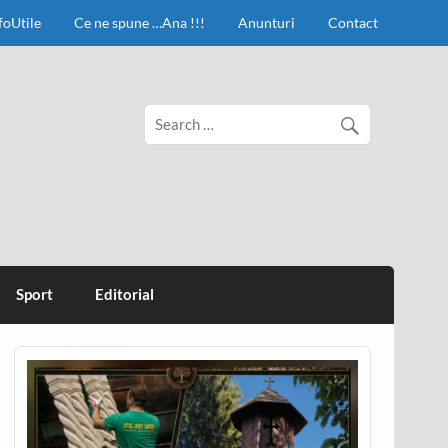
foUtile
Ce ne spune …Ana !!!
Anunturi
Contact
Sport
Editorial