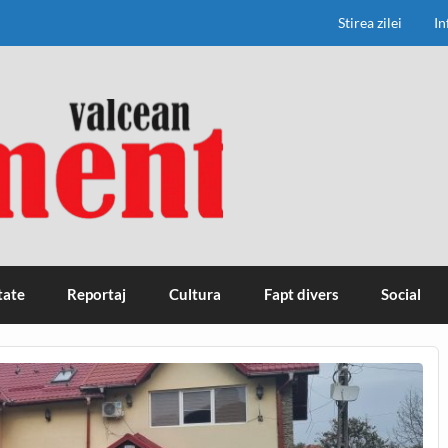
Stirea zilei
In
tate
Reportaj
Cultura
Fapt divers
Social