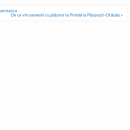
Muereasca
De ce vin oamenii cu plăcere la Primăria Păușești-Otăsău »