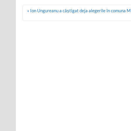
Post
« Ion Ungureanu a câștigat deja alegerile în comuna 
navigation