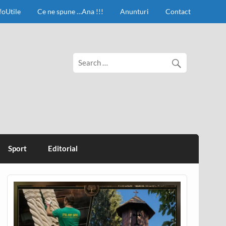
foUtile
Ce ne spune …Ana !!!
Anunturi
Contact
Sport
Editorial