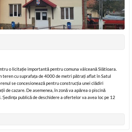
ntru o licitație importantă pentru comuna vâlceană Slătioara.
eren cu suprafața de 4000 de metri pătrați aflat în Satul
Terenul se concesionează pentru construcția unei clădiri
ații de cazare. De asemenea, în zonă va apărea o piscină
i. Ședința publică de deschidere a ofertelor va avea loc pe 12