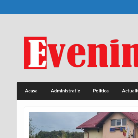
Skip
to
content
Eveniment Valcean
Acasa
Administratie
Politica
Actuali