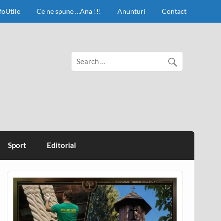
foUtile
Ce ne spune …Ana !!!
Anunturi
Contact
Sport
Editorial