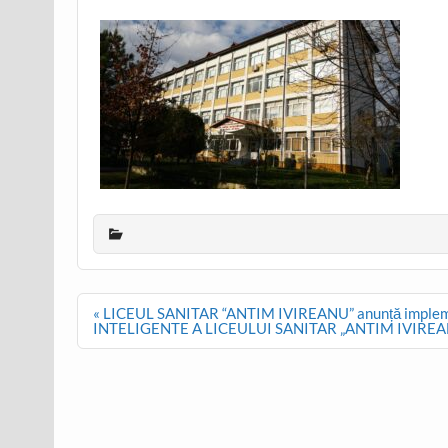
Post
« LICEUL SANITAR “ANTIM IVIREANU” anunță imple
navigation
INTELIGENTE A LICEULUI SANITAR „ANTIM IVIREANU