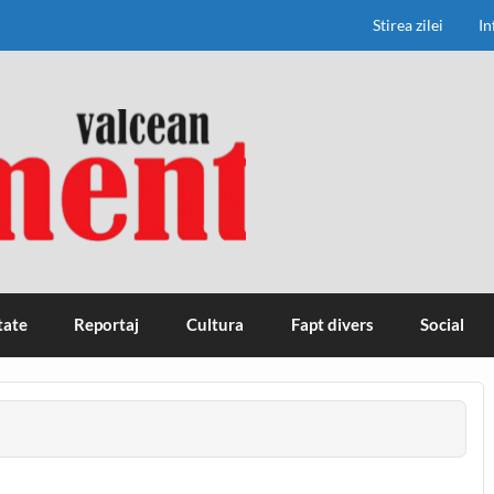
Stirea zilei
In
tate
Reportaj
Cultura
Fapt divers
Social