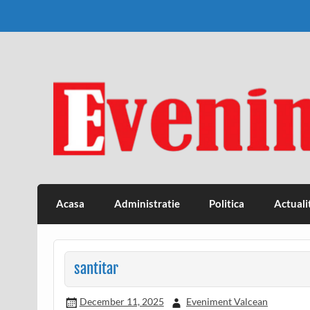
Skip
to
content
Eveniment Valcean
Acasa
Administratie
Politica
Actuali
santitar
December 11, 2025
Eveniment Valcean