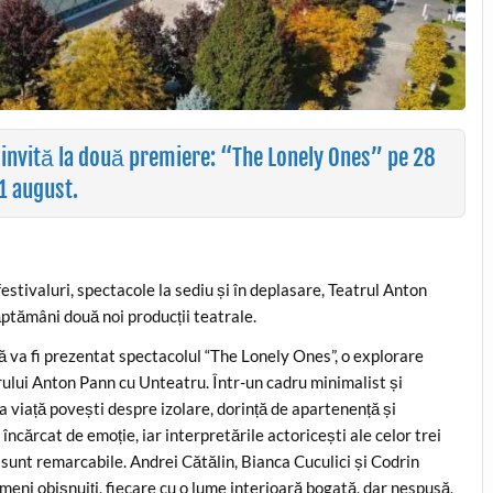
ă invită la două premiere: “The Lonely Ones” pe 28
1 august.
festivaluri, spectacole la sediu și în deplasare, Teatrul Anton
ăptămâni două noi producții teatrale.
ră va fi prezentat spectacolul “The Lonely Ones”, o explorare
trului Anton Pann cu Unteatru. Într-un cadru minimalist și
 la viață povești despre izolare, dorință de apartenență și
ncărcat de emoție, iar interpretările actoricești ale celor trei
te” sunt remarcabile. Andrei Cătălin, Bianca Cuculici și Codrin
meni obișnuiți, fiecare cu o lume interioară bogată, dar nespusă,