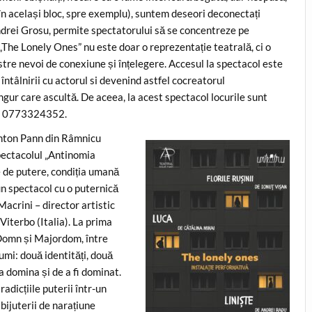
(în același bloc, spre exemplu), suntem deseori deconectați
ndrei Grosu, permite spectatorului să se concentreze pe
 „The Lonely Ones” nu este doar o reprezentație teatrală, ci o
astre nevoi de conexiune și înțelegere. Accesul la spectacol este
întâlnirii cu actorul si devenind astfel cocreatorul
ngur care ascultă. De aceea, la acest spectacol locurile sunt
fon 0773324352.
 Anton Pann din Râmnicu
spectacolul „Antinomia
e de putere, condiția umană
 un spectacol cu o puternică
Macrini – director artistic
Viterbo (Italia). La prima
 Domn și Majordom, între
umi: două identități, două
 domina și de a fi dominat.
dicțiile puterii într-un
 bijuterii de narațiune