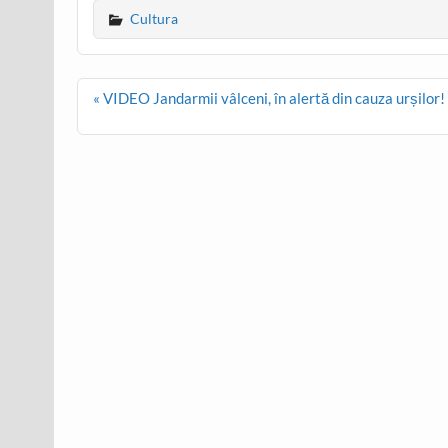
Cultura
Post
« VIDEO Jandarmii vâlceni, în alertă din cauza urșilor! I
navigation