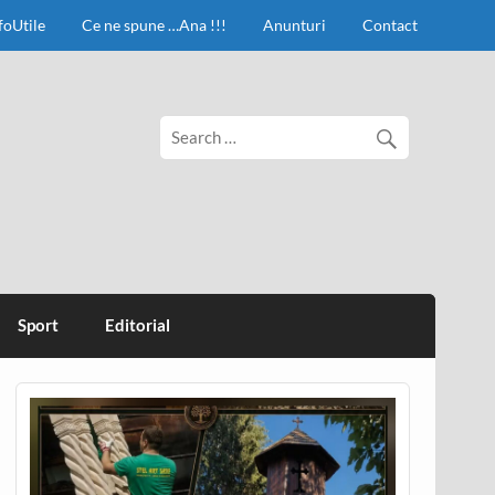
foUtile
Ce ne spune …Ana !!!
Anunturi
Contact
Sport
Editorial