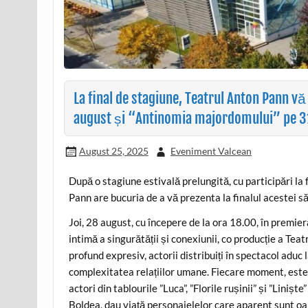
La final de stagiune, Teatrul Anton Pann v
august și “Antinomia majordomului” pe 3
August 25, 2025
Eveniment Valcean
După o stagiune estivală prelungită, cu participări la 
Pann are bucuria de a vă prezenta la finalul acestei s
Joi, 28 august, cu începere de la ora 18.00, în premie
intimă a singurătății și conexiunii, co producție a Tea
profund expresiv, actorii distribuiți în spectacol aduc
complexitatea relațiilor umane. Fiecare moment, este î
actori din tablourile ”Luca”, ”Florile rușinii” și ”Liniș
Boldea, dau viață personajelelor care aparent sunt oa