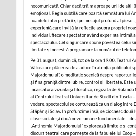
necomunicată. Chiar dacă trăim aproape unii de alții 
emoțional. Regia subtilă care poartă semnătura lui A
nuanțele interpretării și pe mesajul profund al piesei.
experiență care invită la reflecție asupra propriei no
individual, fiecare spectator având experința intimă a 
spectacolului. Cel singur care spune povestea celui si
limitate și necesită programare la numărul de tele
Pe 31 august, duminică, tot de la ora 19.00, Teatrul
Vâlcea are plăcerea de a aduce în atenția publicului 
Majordomului”, o meditație scenică despre raporturil
și fina graniță dintre iubire, control și libertate. Este
încărcătură vizuală și filosofică, regizată de Rolando 
al Centrului Teatral Universitar de Studii din Tuscia – 
vedere, spectacolul se conturează ca un dialog între
Stăpân și Sclav. În profunzime însă, se ciocnesc două l
clase sociale și două nevoi umane fundamentale – de a
„Antinomia Majordomului” explorează limitele și contra
discurs teatral care pornește de la fabulele lui Esop –