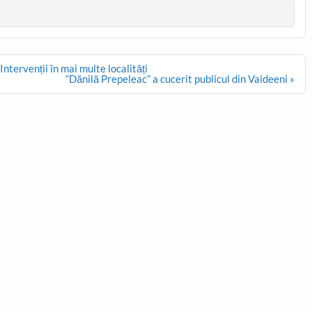
ntervenții în mai multe localități
“Dănilă Prepeleac” a cucerit publicul din Vaideeni »