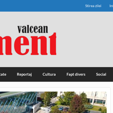
Stirea zilei
In
tate
Reportaj
Cultura
Fapt divers
Social