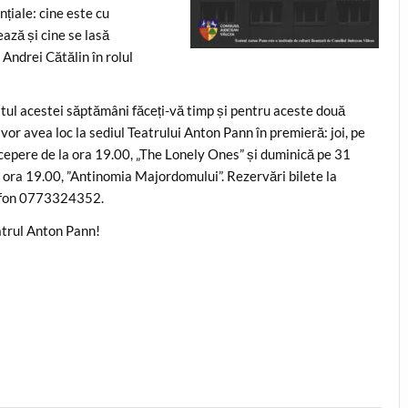
nțiale: cine este cu
ază și cine se lasă
 Andrei Cătălin în rolul
itul acestei săptămâni făceți-vă timp și pentru aceste două
vor avea loc la sediul Teatrului Anton Pann în premieră: joi, pe
cepere de la ora 19.00, „The Lonely Ones” și duminică pe 31
a ora 19.00, ”Antinomia Majordomului”. Rezervări bilete la
efon 0773324352.
trul Anton Pann!