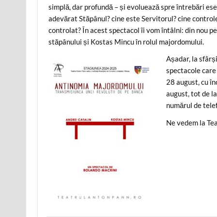
simplă, dar profundă – și evoluează spre întrebări ese
adevărat Stăpânul? cine este Servitorul? cine controle
controlat? În acest spectacol îi vom întâlni: din nou pe
stăpânului și Kostas Mincu în rolul majordomului.
Așadar, la sfârș
spectacole care 
28 august, cu în
august, tot de l
numărul de tel
Ne vedem la Tea