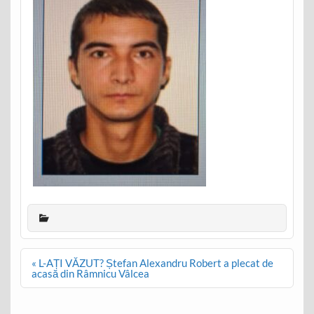
Post
« L-AȚI VĂZUT? Ștefan Alexandru Robert a plecat de
navigation
acasă din Râmnicu Vâlcea