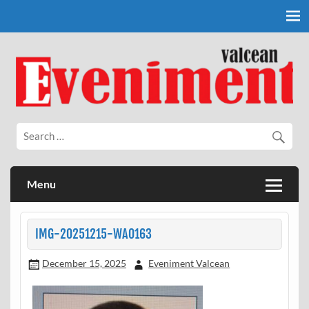
Skip
to
content
Eveniment Valcean
Menu
IMG-20251215-WA0163
December 15, 2025
Eveniment Valcean